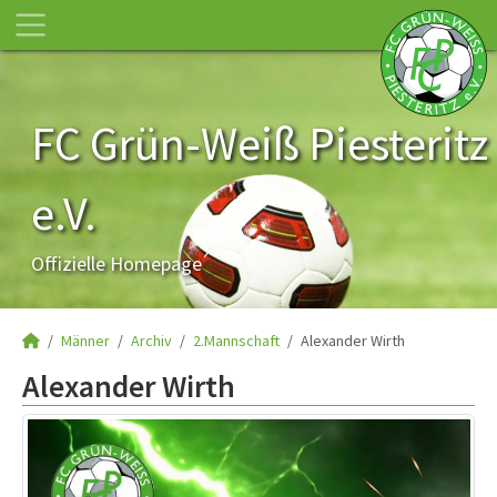
FC Grün-Weiß Piesteritz
e.V.
Offizielle Homepage
Männer
Archiv
2.Mannschaft
Alexander Wirth
Alexander Wirth