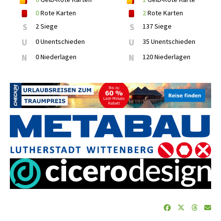
0
Rote Karten
2
Rote Karten
S
2 Siege
S
137 Siege
U
0 Unentschieden
U
35 Unentschieden
N
0 Niederlagen
N
120 Niederlagen