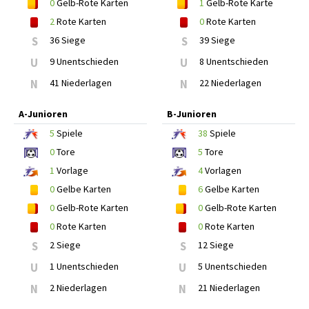
0
Gelb-Rote Karten
1
Gelb-Rote Karte
2
Rote Karten
0
Rote Karten
S
36 Siege
S
39 Siege
U
9 Unentschieden
U
8 Unentschieden
N
41 Niederlagen
N
22 Niederlagen
A-Junioren
B-Junioren
5
Spiele
38
Spiele
0
Tore
5
Tore
1
Vorlage
4
Vorlagen
0
Gelbe Karten
6
Gelbe Karten
0
Gelb-Rote Karten
0
Gelb-Rote Karten
0
Rote Karten
0
Rote Karten
S
2 Siege
S
12 Siege
U
1 Unentschieden
U
5 Unentschieden
N
2 Niederlagen
N
21 Niederlagen