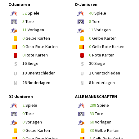
C-Junioren
D-Junioren
52
Spiele
40
Spiele
3
Tore
8
Tore
11
Vorlagen
11
Vorlagen
0
Gelbe Karten
0
Gelbe Karten
0
Gelb-Rote Karten
0
Gelb-Rote Karten
0
Rote Karten
0
Rote Karten
S
16 Siege
S
30 Siege
U
10 Unentschieden
U
2 Unentschieden
N
26 Niederlagen
N
8 Niederlagen
D2-Junioren
ALLE MANNSCHAFTEN
2
Spiele
288
Spiele
0
Tore
33
Tore
0
Vorlagen
60
Vorlagen
0
Gelbe Karten
33
Gelbe Karten
0
Gelb-Rote Karten
1
Gelb-Rote Karte