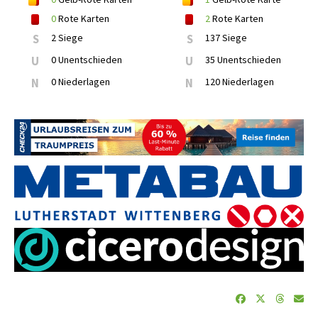
0
Rote Karten
2
Rote Karten
S
2 Siege
S
137 Siege
U
0 Unentschieden
U
35 Unentschieden
N
0 Niederlagen
N
120 Niederlagen