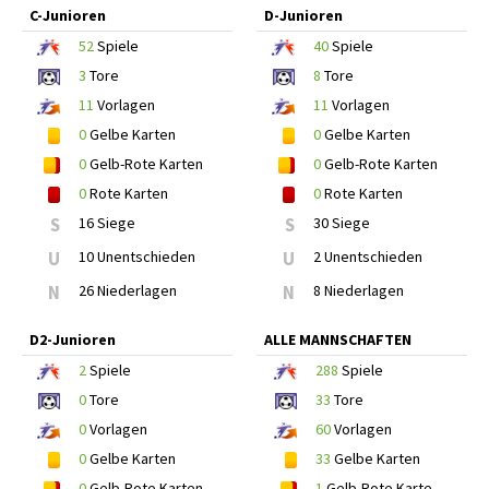
C-Junioren
D-Junioren
52
Spiele
40
Spiele
3
Tore
8
Tore
11
Vorlagen
11
Vorlagen
0
Gelbe Karten
0
Gelbe Karten
0
Gelb-Rote Karten
0
Gelb-Rote Karten
0
Rote Karten
0
Rote Karten
S
16 Siege
S
30 Siege
U
10 Unentschieden
U
2 Unentschieden
N
26 Niederlagen
N
8 Niederlagen
D2-Junioren
ALLE MANNSCHAFTEN
2
Spiele
288
Spiele
0
Tore
33
Tore
0
Vorlagen
60
Vorlagen
0
Gelbe Karten
33
Gelbe Karten
0
Gelb-Rote Karten
1
Gelb-Rote Karte