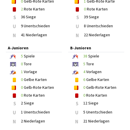
0
Gelb-Rote Karten
1
Gelb-Rote Karte
2
Rote Karten
0
Rote Karten
S
36 Siege
S
39 Siege
U
9 Unentschieden
U
8 Unentschieden
N
41 Niederlagen
N
22 Niederlagen
A-Junioren
B-Junioren
5
Spiele
38
Spiele
0
Tore
5
Tore
1
Vorlage
4
Vorlagen
0
Gelbe Karten
6
Gelbe Karten
0
Gelb-Rote Karten
0
Gelb-Rote Karten
0
Rote Karten
0
Rote Karten
S
2 Siege
S
12 Siege
U
1 Unentschieden
U
5 Unentschieden
N
2 Niederlagen
N
21 Niederlagen