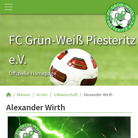
FC Grün-Weiß Piesteritz
e.V.
Offizielle Homepage
Männer
Archiv
2.Mannschaft
Alexander Wirth
Alexander Wirth