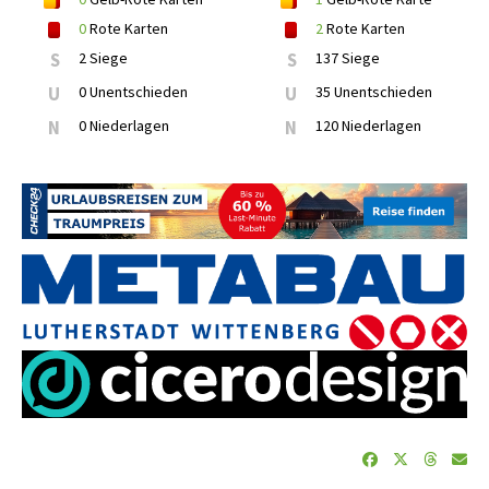
0
Rote Karten
2
Rote Karten
S
2 Siege
S
137 Siege
U
0 Unentschieden
U
35 Unentschieden
N
0 Niederlagen
N
120 Niederlagen