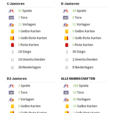
C-Junioren
D-Junioren
52
Spiele
40
Spiele
3
Tore
8
Tore
11
Vorlagen
11
Vorlagen
0
Gelbe Karten
0
Gelbe Karten
0
Gelb-Rote Karten
0
Gelb-Rote Karten
0
Rote Karten
0
Rote Karten
S
16 Siege
S
30 Siege
U
10 Unentschieden
U
2 Unentschieden
N
26 Niederlagen
N
8 Niederlagen
D2-Junioren
ALLE MANNSCHAFTEN
2
Spiele
288
Spiele
0
Tore
33
Tore
0
Vorlagen
60
Vorlagen
0
Gelbe Karten
33
Gelbe Karten
0
Gelb-Rote Karten
1
Gelb-Rote Karte