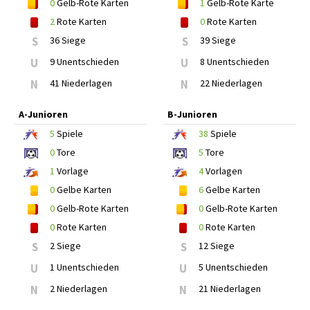
0
Gelb-Rote Karten
1
Gelb-Rote Karte
2
Rote Karten
0
Rote Karten
S
36 Siege
S
39 Siege
U
9 Unentschieden
U
8 Unentschieden
N
41 Niederlagen
N
22 Niederlagen
A-Junioren
B-Junioren
5
Spiele
38
Spiele
0
Tore
5
Tore
1
Vorlage
4
Vorlagen
0
Gelbe Karten
6
Gelbe Karten
0
Gelb-Rote Karten
0
Gelb-Rote Karten
0
Rote Karten
0
Rote Karten
S
2 Siege
S
12 Siege
U
1 Unentschieden
U
5 Unentschieden
N
2 Niederlagen
N
21 Niederlagen