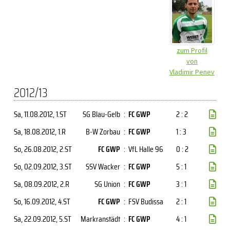
zum Profil
von
Vladimir Penev
2012/13
Sa, 11.08.2012
, 1.ST
SG Blau-Gelb
:
FC GWP
2 : 2
Sa, 18.08.2012
, 1.R
B-W Zorbau
:
FC GWP
1 : 3
So, 26.08.2012
, 2.ST
FC GWP
:
VfL Halle 96
0 : 2
So, 02.09.2012
, 3.ST
SSV Wacker
:
FC GWP
5 : 1
Sa, 08.09.2012
, 2.R
SG Union
:
FC GWP
3 : 1
So, 16.09.2012
, 4.ST
FC GWP
:
FSV Budissa
2 : 1
Sa, 22.09.2012
, 5.ST
Markranstädt
:
FC GWP
4 : 1