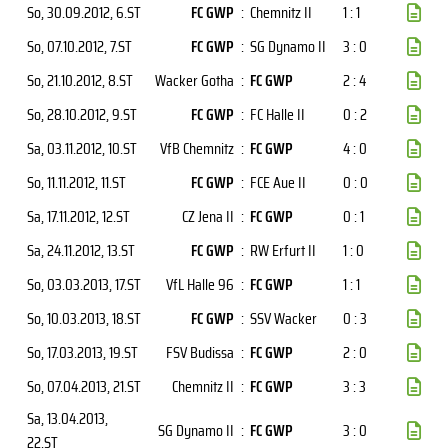
So, 30.09.2012
, 6.ST
FC GWP
:
Chemnitz II
1 : 1
So, 07.10.2012
, 7.ST
FC GWP
:
SG Dynamo II
3 : 0
So, 21.10.2012
, 8.ST
Wacker Gotha
:
FC GWP
2 : 4
So, 28.10.2012
, 9.ST
FC GWP
:
FC Halle II
0 : 2
Sa, 03.11.2012
, 10.ST
VfB Chemnitz
:
FC GWP
4 : 0
So, 11.11.2012
, 11.ST
FC GWP
:
FCE Aue II
0 : 0
Sa, 17.11.2012
, 12.ST
CZ Jena II
:
FC GWP
0 : 1
Sa, 24.11.2012
, 13.ST
FC GWP
:
RW Erfurt II
1 : 0
So, 03.03.2013
, 17.ST
VfL Halle 96
:
FC GWP
1 : 1
So, 10.03.2013
, 18.ST
FC GWP
:
SSV Wacker
0 : 3
So, 17.03.2013
, 19.ST
FSV Budissa
:
FC GWP
2 : 0
So, 07.04.2013
, 21.ST
Chemnitz II
:
FC GWP
3 : 3
Sa, 13.04.2013
,
SG Dynamo II
:
FC GWP
3 : 0
22.ST