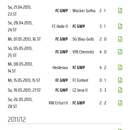
So, 21.04.2013
,
FC GWP
:
Wacker Gotha
2 : 1
23.ST
So, 28.04.2013
,
FC Halle II
:
FC GWP
3 : 1
24.ST
Mi, 01.05.2013
, 16.ST
FC GWP
:
SG Blau-Gelb
2 : 0
So, 05.05.2013
,
FC GWP
:
VfB Chemnitz
4 : 0
25.ST
Mi, 08.05.2013
,
Heidenau
:
FC GWP
4 : 2
14.ST
Mi, 15.05.2013
, 15.ST
FC GWP
:
FC Einheit
0 : 1
So, 19.05.2013
, 27.ST
FC GWP
:
CZ Jena II
3 : 3
So, 26.05.2013
,
RW Erfurt II
:
FC GWP
2 : 2
28.ST
2011/12