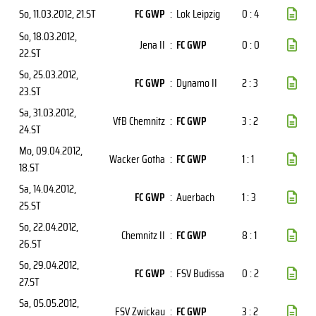
So, 11.03.2012
, 21.ST
FC GWP
:
Lok Leipzig
0 : 4
So, 18.03.2012
,
Jena II
:
FC GWP
0 : 0
22.ST
So, 25.03.2012
,
FC GWP
:
Dynamo II
2 : 3
23.ST
Sa, 31.03.2012
,
VfB Chemnitz
:
FC GWP
3 : 2
24.ST
Mo, 09.04.2012
,
Wacker Gotha
:
FC GWP
1 : 1
18.ST
Sa, 14.04.2012
,
FC GWP
:
Auerbach
1 : 3
25.ST
So, 22.04.2012
,
Chemnitz II
:
FC GWP
8 : 1
26.ST
So, 29.04.2012
,
FC GWP
:
FSV Budissa
0 : 2
27.ST
Sa, 05.05.2012
,
FSV Zwickau
:
FC GWP
3 : 2