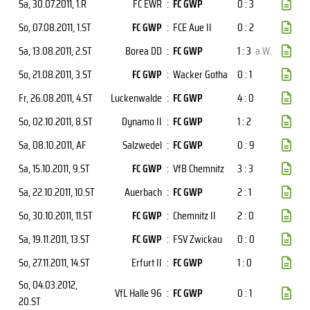
Sa, 30.07.2011
, 1.R
FC EWR
:
FC GWP
0 : 3
So, 07.08.2011
, 1.ST
FC GWP
:
FCE Aue II
0 : 2
Sa, 13.08.2011
, 2.ST
Borea DD
:
FC GWP
1 : 3
a.W.
So, 21.08.2011
, 3.ST
FC GWP
:
Wacker Gotha
0 : 1
Fr, 26.08.2011
, 4.ST
Luckenwalde
:
FC GWP
4 : 0
So, 02.10.2011
, 8.ST
Dynamo II
:
FC GWP
1 : 2
Sa, 08.10.2011
, AF
Salzwedel
:
FC GWP
0 : 9
Sa, 15.10.2011
, 9.ST
FC GWP
:
VfB Chemnitz
3 : 3
Sa, 22.10.2011
, 10.ST
Auerbach
:
FC GWP
2 : 1
So, 30.10.2011
, 11.ST
FC GWP
:
Chemnitz II
2 : 0
Sa, 19.11.2011
, 13.ST
FC GWP
:
FSV Zwickau
0 : 0
So, 27.11.2011
, 14.ST
Erfurt II
:
FC GWP
1 : 0
So, 04.03.2012
,
VfL Halle 96
:
FC GWP
0 : 1
20.ST