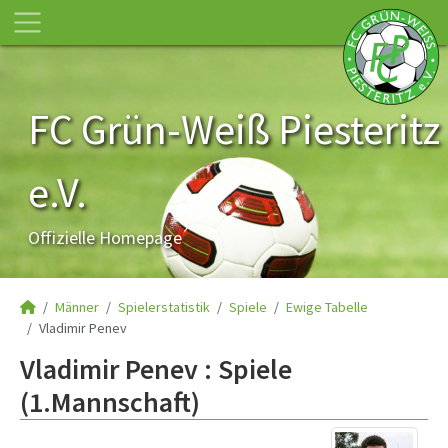
FC Grün-Weiß Piesteritz
e.V.
Offizielle Homepage
Männer
Spielerstatistik
Spiele
Ewige Tabelle
Vladimir Penev
Vladimir Penev : Spiele
(1.Mannschaft)