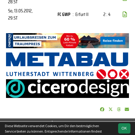
28.ST
So, 13.05.2012
,
FC GWP
:
Erfurt II
2 : 4
29.ST
soccero.de
Diese Webseite verwendet Cookies, um Dir den bestmöglichen
OK
© 2006 - 2026
Service bieten zu können. Entsprechende Informationen findest