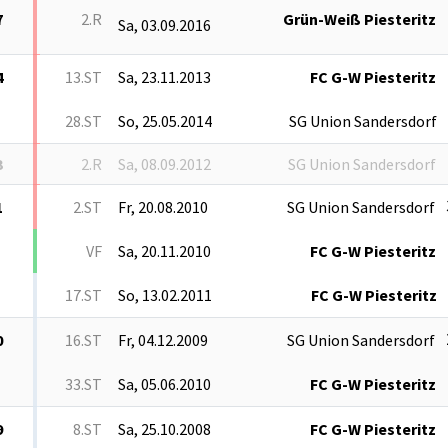
7
2.R
Grün-Weiß Piesteritz
Sa, 03.09.2016
4
13.ST
Sa, 23.11.2013
FC G-W Piesteritz
28.ST
So, 25.05.2014
SG Union Sandersdorf
3
2.R
Sa, 08.09.2012
SG Union Sandersdorf
1
2.ST
Fr, 20.08.2010
SG Union Sandersdorf
VF
Sa, 20.11.2010
FC G-W Piesteritz
17.ST
So, 13.02.2011
FC G-W Piesteritz
0
16.ST
Fr, 04.12.2009
SG Union Sandersdorf
33.ST
Sa, 05.06.2010
FC G-W Piesteritz
9
8.ST
Sa, 25.10.2008
FC G-W Piesteritz