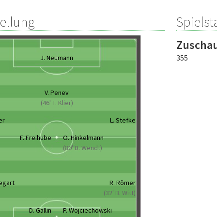
tellung
Spielsta
Zuscha
355
J. Neumann
V. Penev
(46' T. Klier)
er
L. Stefke
F. Freihube
O. Hinkelmann
(80' D. Wendt)
egart
R. Römer
(32' B. Witt)
D. Gallin
P. Wojciechowski