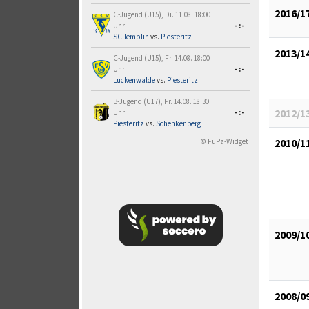
2016/1
C-Jugend (U15), Di. 11.08. 18:00
Uhr
-:-
SC Templin
vs.
Piesteritz
2013/1
C-Jugend (U15), Fr. 14.08. 18:00
Uhr
-:-
Luckenwalde
vs.
Piesteritz
B-Jugend (U17), Fr. 14.08. 18:30
2012/1
Uhr
-:-
Piesteritz
vs.
Schenkenberg
2010/1
© FuPa-Widget
2009/1
2008/0