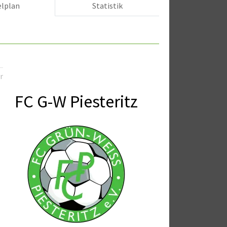
elplan
Statistik
r
FC G-W Piesteritz