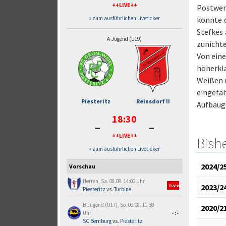
++LIVE++
Postwen
konnte d
» zum ausführlichen Liveticker
Stefkes 
A-Jugend (U19)
zunichte
Von eine
höherkla
Weißen n
eingefa
Piesteritz
Reinsdorf II
Aufbaug
18:30
-
-
++LIVE++
Bish
» zum ausführlichen Liveticker
2024/2
Vorschau
Herren, Sa. 08.08. 14:00 Uhr
2023/2
live
Piesteritz
vs.
Turbine
B-Jugend (U17), So. 09.08. 11:30
2020/2
Uhr
-:-
SC Bernburg
vs.
Piesteritz