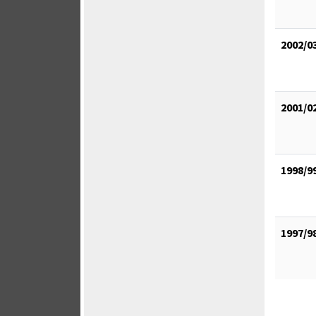
2002/0
2001/0
1998/9
1997/9