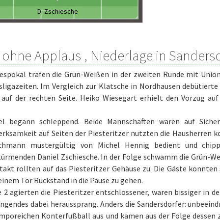
D. Zschiesche
 ohne Applaus , Niederlage in Sanders
espokal trafen die Grün-Weißen in der zweiten Runde mit Unio
sligazeiten. Im Vergleich zur Klatsche in Nordhausen debütiert
 auf der rechten Seite. Heiko Wiesegart erhielt den Vorzug auf
el begann schleppend. Beide Mannschaften waren auf Sicher
rksamkeit auf Seiten der Piesteritzer nutzten die Hausherren k
hmann mustergültig von Michel Hennig bedient und chipp
türmenden Daniel Zschiesche. In der Folge schwamm die Grün-We
akt rollten auf das Piesteritzer Gehäuse zu. Die Gäste konnten
einem Tor Rückstand in die Pause zu gehen.
e 2 agierten die Piesteritzer entschlossener, waren bissiger in
ngendes dabei heraussprang. Anders die Sandersdorfer: unbeeind
emporeichen Konterfußball aus und kamen aus der Folge dessen z