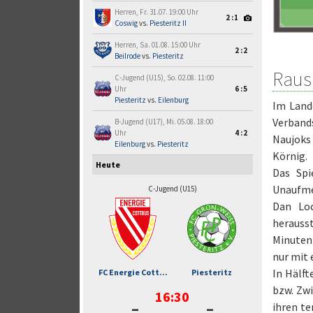
Herren, Fr. 31.07. 19:00 Uhr
2:1
Coswig
vs.
Piesteritz II
Herren, Sa. 01.08. 15:00 Uhr
2:2
Beilrode
vs.
Piesteritz
Raus
C-Jugend (U15), So. 02.08. 11:00
Uhr
6:5
Piesteritz
vs.
Eilenburg
Im Land
Verband
B-Jugend (U17), Mi. 05.08. 18:00
Uhr
4:2
Naujoks
Eilenburg
vs.
Piesteritz
Körnig.
Heute
Das Spi
Unaufme
C-Jugend (U15)
Dan Loc
herauss
Minutent
nur mit 
In Hälft
FC Energie Cott...
Piesteritz
bzw. Zwi
16:30
-
-
ihren t