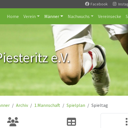
Facebook
Insta
Home
Verein
Männer
Nachwuchs
Vereinsecke
esteritz e.V.
nner
Archiv
1.Mannschaft
Spielplan
Spieltag