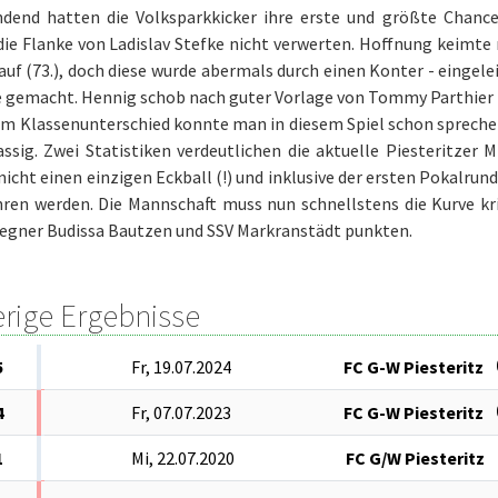
dend hatten die Volksparkkicker ihre erste und größte Chanc
ie Flanke von Ladislav Stefke nicht verwerten. Hoffnung keimte
auf (73.), doch diese wurde abermals durch einen Konter - eingelei
 gemacht. Hennig schob nach guter Vorlage von Tommy Parthier z
m Klassenunterschied konnte man in diesem Spiel schon sprechen
ssig. Zwei Statistiken verdeutlichen die aktuelle Piesteritzer M
icht einen einzigen Eckball (!) und inklusive der ersten Pokalrund
hren werden. Die Mannschaft muss nun schnellstens die Kurve kr
egner Budissa Bautzen und SSV Markranstädt punkten.
erige Ergebnisse
5
Fr, 19.07.2024
FC G-W Piesteritz
4
Fr, 07.07.2023
FC G-W Piesteritz
1
Mi, 22.07.2020
FC G/W Piesteritz