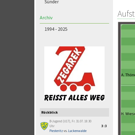
Sünder
Aufs
Archiv
1994 - 2025
A. Thön
Rückblick
H. Wies
B-Jugend (U17), Fr. 31.07. 18:30
Uhr
3:3
Piesteritz
vs.
Luckenwalde