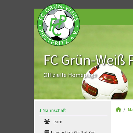
FC Grün-Weiß Pi
Offizielle Homepage
Mä
1.Mannschaft
Team
Landesliga Staffel Süd