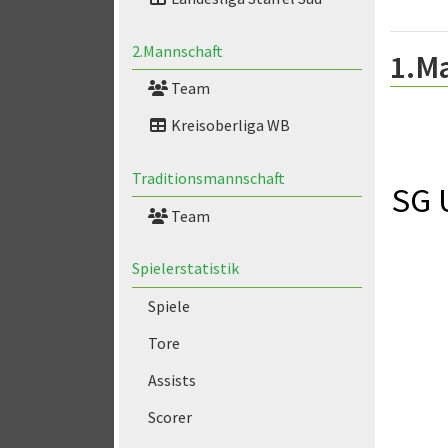
2.Mannschaft
1.M
Team
Kreisoberliga WB
Traditionsmannschaft
SG 
Team
Spielerstatistik
Spiele
Tore
Assists
Scorer