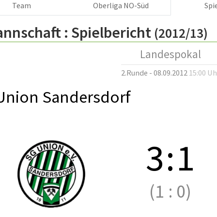
Team
Oberliga NO-Süd
Spi
annschaft :
Spielbericht
(2012/13)
Landespokal
2.Runde - 08.09.2012
15:00 Uh
Union Sandersdorf
3
:
1
(1
:
0)