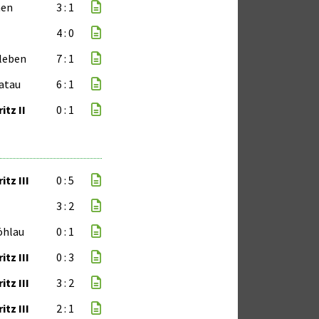
hen
3 : 1
4 : 0
leben
7 : 1
atau
6 : 1
itz II
0 : 1
tz III
0 : 5
3 : 2
öhlau
0 : 1
tz III
0 : 3
tz III
3 : 2
tz III
2 : 1