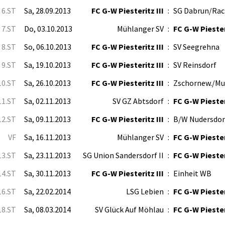
6.ST
Sa, 28.09.2013
FC G-W Piesteritz III
:
SG Dabrun/Rac
7.ST
Do, 03.10.2013
Mühlanger SV
:
FC G-W Piesteri
8.ST
So, 06.10.2013
FC G-W Piesteritz III
:
SV Seegrehna
9.ST
Sa, 19.10.2013
FC G-W Piesteritz III
:
SV Reinsdorf
10.ST
Sa, 26.10.2013
FC G-W Piesteritz III
:
Zschornew./Mu
11.ST
Sa, 02.11.2013
SV GZ Abtsdorf
:
FC G-W Piesteri
12.ST
Sa, 09.11.2013
FC G-W Piesteritz III
:
B/W Nudersdor
VF
Sa, 16.11.2013
Mühlanger SV
:
FC G-W Piester
13.ST
Sa, 23.11.2013
SG Union Sandersdorf II
:
FC G-W Piester
14.ST
Sa, 30.11.2013
FC G-W Piesteritz III
:
Einheit WB
16.ST
Sa, 22.02.2014
LSG Lebien
:
FC G-W Piesteri
18.ST
Sa, 08.03.2014
SV Glück Auf Möhlau
:
FC G-W Piesteri