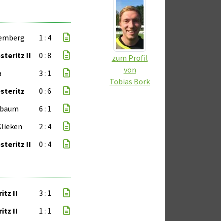
Kemberg
1 : 4
teritz II
0 : 8
zum Profil
von
a
3 : 1
Tobias Bork
steritz
0 : 6
nbaum
6 : 1
Klieken
2 : 4
teritz II
0 : 4
itz II
3 : 1
itz II
1 : 1