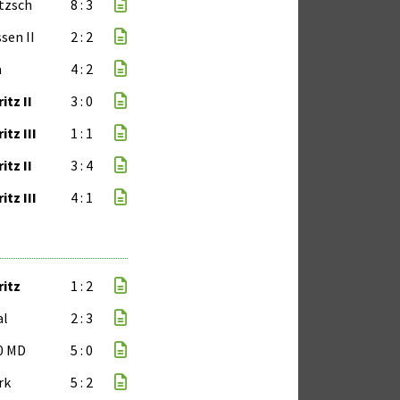
tzsch
8 : 3
sen II
2 : 2
a
4 : 2
itz II
3 : 0
tz III
1 : 1
itz II
3 : 4
tz III
4 : 1
ritz
1 : 2
al
2 : 3
0 MD
5 : 0
rk
5 : 2