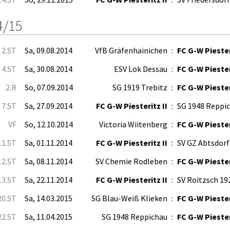
4/15
2.ST
Sa, 09.08.2014
VfB Gräfenhainichen
:
FC G-W Piester
4.ST
Sa, 30.08.2014
ESV Lok Dessau
:
FC G-W Piester
2.R
So, 07.09.2014
SG 1919 Trebitz
:
FC G-W Piester
7.ST
Sa, 27.09.2014
FC G-W Piesteritz II
:
SG 1948 Reppi
VF
So, 12.10.2014
Victoria Wiitenberg
:
FC G-W Piester
11.ST
Sa, 01.11.2014
FC G-W Piesteritz II
:
SV GZ Abtsdorf
12.ST
Sa, 08.11.2014
SV Chemie Rodleben
:
FC G-W Piester
13.ST
Sa, 22.11.2014
FC G-W Piesteritz II
:
SV Roitzsch 19
20.ST
Sa, 14.03.2015
SG Blau-Weiß Klieken
:
FC G-W Piester
22.ST
Sa, 11.04.2015
SG 1948 Reppichau
:
FC G-W Piester