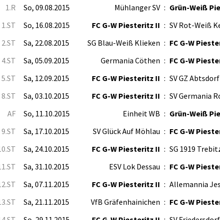
1.R
So, 09.08.2015
Mühlanger SV
:
Grün-Weiß Pies
1.ST
So, 16.08.2015
FC G-W Piesteritz II
:
SV Rot-Weiß 
2.ST
Sa, 22.08.2015
SG Blau-Weiß Klieken
:
FC G-W Piester
4.ST
Sa, 05.09.2015
Germania Cöthen
:
FC G-W Piester
5.ST
Sa, 12.09.2015
FC G-W Piesteritz II
:
SV GZ Abtsdorf
8.ST
Sa, 03.10.2015
FC G-W Piesteritz II
:
SV Germania R
AF
So, 11.10.2015
Einheit WB
:
Grün-Weiß Pies
9.ST
Sa, 17.10.2015
SV Glück Auf Möhlau
:
FC G-W Piester
10.ST
Sa, 24.10.2015
FC G-W Piesteritz II
:
SG 1919 Trebit
11.ST
Sa, 31.10.2015
ESV Lok Dessau
:
FC G-W Piester
12.ST
Sa, 07.11.2015
FC G-W Piesteritz II
:
Allemannia Je
13.ST
Sa, 21.11.2015
VfB Gräfenhainichen
:
FC G-W Piester
14.ST
So, 29.11.2015
FC G-W Piesteritz II
:
SV Friedersdorf