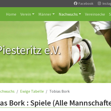
Facebook
Insta
Home
Verein
Männer
Nachwuchs
Vereinsecke
esteritz e.V.
chwuchs
Ewige Tabelle
Tobias Bork
as Bork : Spiele (Alle Mannschaft