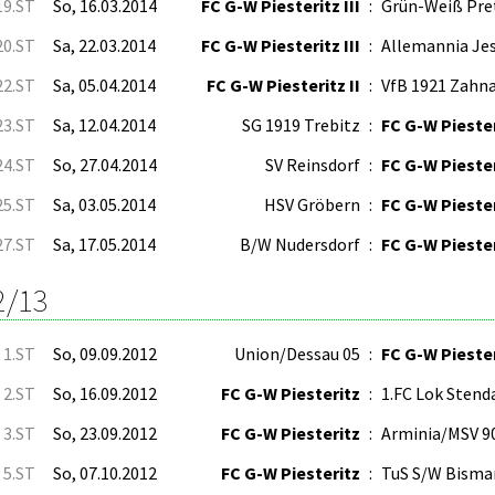
19.ST
So, 16.03.2014
FC G-W Piesteritz III
:
Grün-Weiß Pre
20.ST
Sa, 22.03.2014
FC G-W Piesteritz III
:
Allemannia Jes
22.ST
Sa, 05.04.2014
FC G-W Piesteritz II
:
VfB 1921 Zahn
23.ST
Sa, 12.04.2014
SG 1919 Trebitz
:
FC G-W Piester
24.ST
So, 27.04.2014
SV Reinsdorf
:
FC G-W Piesteri
25.ST
Sa, 03.05.2014
HSV Gröbern
:
FC G-W Piester
27.ST
Sa, 17.05.2014
B/W Nudersdorf
:
FC G-W Piesteri
2/13
1.ST
So, 09.09.2012
Union/Dessau 05
:
FC G-W Pieste
2.ST
So, 16.09.2012
FC G-W Piesteritz
:
1.FC Lok Stend
3.ST
So, 23.09.2012
FC G-W Piesteritz
:
Arminia/MSV 9
5.ST
So, 07.10.2012
FC G-W Piesteritz
:
TuS S/W Bisma