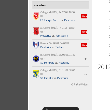
Vorschau
C-Jugend (U15), Fr. 07.08. 16:30
Uhr
live
FC Energie Cott...
vs.
Piesteritz
A-Jugend (U19), Fr. 07.08. 18:30
Uhr
live
Piesteritz
vs.
Reinsdorf II
Herren, Sa. 08.08. 14:00 Uhr
live
Piesteritz
vs.
Turbine
B-Jugend (U17), So. 09.08. 11:30
Uhr
-:-
SC Bernburg
vs.
Piesteritz
201
C-Jugend (U15), Di. 11.08. 18:00
Uhr
-:-
SC Templin
vs.
Piesteritz
© FuPa-Widget