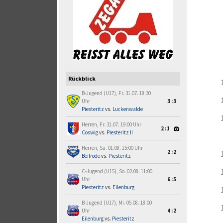
Rückblick
B-Jugend (U17), Fr. 31.07. 18:30
Uhr
3:3
Piesteritz
vs.
Luckenwalde
Herren, Fr. 31.07. 19:00 Uhr
2:1
Coswig
vs.
Piesteritz II
Herren, Sa. 01.08. 15:00 Uhr
2:2
Beilrode
vs.
Piesteritz
C-Jugend (U15), So. 02.08. 11:00
Uhr
6:5
Piesteritz
vs.
Eilenburg
B-Jugend (U17), Mi. 05.08. 18:00
Uhr
4:2
Eilenburg
vs.
Piesteritz