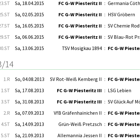
23.ST
Sa, 18.04.2015
FC G-W Piesteritz II
:
Germania Cöt
25.ST
Sa, 02.05.2015
FC G-W Piesteritz II
:
HSV Gröbern
27.ST
Sa, 16.05.2015
FC G-W Piesteritz II
:
SV Chemie Rod
29.ST
Sa, 06.06.2015
FC G-W Piesteritz II
:
SV Blau-Rot Pr
30.ST
Sa, 13.06.2015
TSV Mosigkau 1894
:
FC G-W Piester
3/14
1.R
So, 04.08.2013
SV Rot-Weiß Kemberg II
:
FC G-W Piesteri
1.ST
Sa, 17.08.2013
FC G-W Piesteritz III
:
LSG Lebien
3.ST
Sa, 31.08.2013
FC G-W Piesteritz III
:
SV Glück Auf M
2.R
Sa, 07.09.2013
VfB Gräfenhainichen II
:
FC G-W Piesteri
4.ST
Sa, 14.09.2013
Grün-Weiß Pretzsch
:
FC G-W Piesteri
5.ST
Sa, 21.09.2013
Allemannia Jessen II
:
FC G-W Piesteri