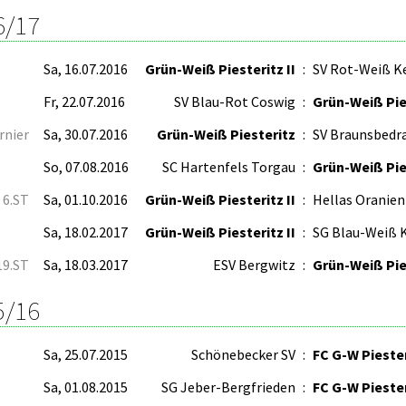
6/17
Sa, 16.07.2016
Grün-Weiß Piesteritz II
:
SV Rot-Weiß 
Fr, 22.07.2016
SV Blau-Rot Coswig
:
Grün-Weiß Pies
rnier
Sa, 30.07.2016
Grün-Weiß Piesteritz
:
SV Braunsbedr
So, 07.08.2016
SC Hartenfels Torgau
:
Grün-Weiß Pie
6.ST
Sa, 01.10.2016
Grün-Weiß Piesteritz II
:
Hellas Oranie
Sa, 18.02.2017
Grün-Weiß Piesteritz II
:
SG Blau-Weiß 
19.ST
Sa, 18.03.2017
ESV Bergwitz
:
Grün-Weiß Pies
5/16
Sa, 25.07.2015
Schönebecker SV
:
FC G-W Piester
Sa, 01.08.2015
SG Jeber-Bergfrieden
:
FC G-W Piester