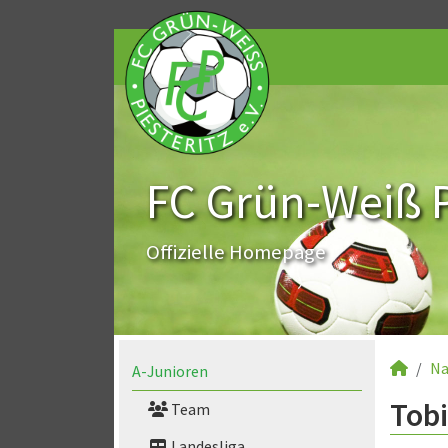
FC Grün-Weiß Pi
Offizielle Homepage
Na
A-Junioren
Tobi
Team
Landesliga