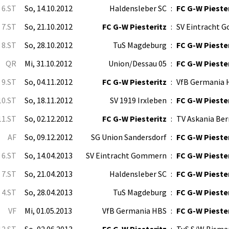
6.ST
So, 14.10.2012
Haldensleber SC
:
FC G-W Pieste
7.ST
So, 21.10.2012
FC G-W Piesteritz
:
SV Eintracht 
8.ST
So, 28.10.2012
TuS Magdeburg
:
FC G-W Pieste
QR
Mi, 31.10.2012
Union/Dessau 05
:
FC G-W Pieste
9.ST
So, 04.11.2012
FC G-W Piesteritz
:
VfB Germania 
10.ST
So, 18.11.2012
SV 1919 Irxleben
:
FC G-W Pieste
11.ST
So, 02.12.2012
FC G-W Piesteritz
:
TV Askania Be
AF
So, 09.12.2012
SG Union Sandersdorf
:
FC G-W Pieste
6.ST
So, 14.04.2013
SV Eintracht Gommern
:
FC G-W Pieste
7.ST
So, 21.04.2013
Haldensleber SC
:
FC G-W Pieste
4.ST
So, 28.04.2013
TuS Magdeburg
:
FC G-W Pieste
VF
Mi, 01.05.2013
VfB Germania HBS
:
FC G-W Pieste