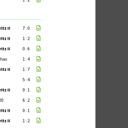
itz II
7 : 0
itz II
1 : 2
itz II
0 : 6
chau
1 : 4
itz II
1 : 7
5 : 4
itz II
0 : 1
20
6 : 2
itz II
0 : 1
itz II
1 : 2