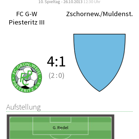
10. Spieltag - 26.10.2013
12:30 Uhr
FC G-W
Zschornew./Muldenst.
Piesteritz III
4
:
1
(2
:
0)
Aufstellung
G. Redel