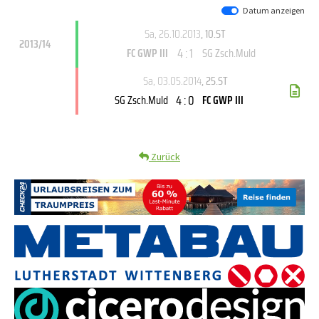
Datum anzeigen
Sa, 26.10.2013
, 10.ST
2013/14
4 : 1
FC GWP III
SG Zsch.Muld
Sa, 03.05.2014
, 25.ST
4 : 0
SG Zsch.Muld
FC GWP III
Zurück