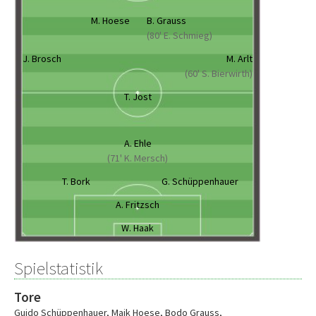
M. Hoese
B. Grauss
(80' E. Schmieg)
J. Brosch
M. Arlt
(60' S. Bierwirth)
T. Jost
A. Ehle
(71' K. Mersch)
T. Bork
G. Schüppenhauer
A. Fritzsch
W. Haak
Spielstatistik
Tore
Guido Schüppenhauer
,
Maik Hoese
,
Bodo Grauss
,