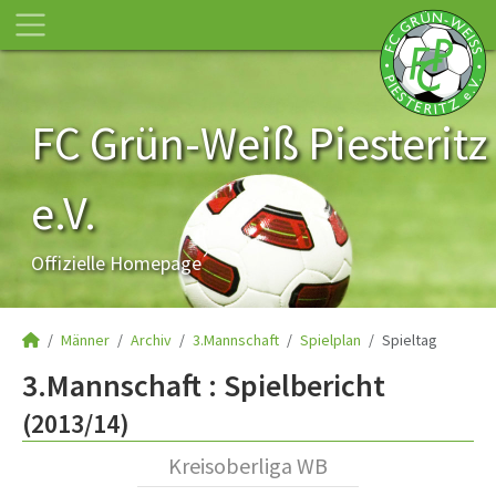
FC Grün-Weiß Piesteritz
e.V.
Offizielle Homepage
Männer
Archiv
3.Mannschaft
Spielplan
Spieltag
3.Mannschaft :
Spielbericht
(2013/14)
Kreisoberliga WB