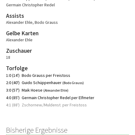
Germain Christopher Redel
Assists
Alexander Ehle
,
Bodo Grauss
Gelbe Karten
Alexander Ehle
Zuschauer
18
Torfolge
1:0 (14')
Bodo Grauss per Freistoss
2:0 (40')
Guido Schüppenhauer
(Bodo Grauss)
3:0 (57')
Maik Hoese
(Alexander Ehle)
4:0 (85')
Germain Christopher Redel per Elfmeter
4:1 (88')
Zschornew./Muldenst. per Freistoss
Bisherige Ergebnisse