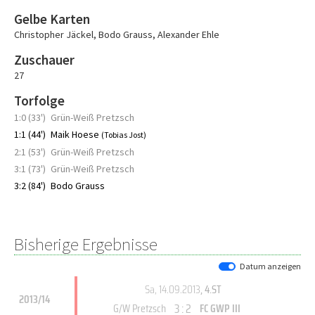
Gelbe Karten
Christopher Jäckel
,
Bodo Grauss
,
Alexander Ehle
Zuschauer
27
Torfolge
1:0 (33')
Grün-Weiß Pretzsch
1:1 (44')
Maik Hoese
(Tobias Jost)
2:1 (53')
Grün-Weiß Pretzsch
3:1 (73')
Grün-Weiß Pretzsch
3:2 (84')
Bodo Grauss
Bisherige Ergebnisse
Datum anzeigen
Sa, 14.09.2013
, 4.ST
2013/14
3 : 2
G/W Pretzsch
FC GWP III