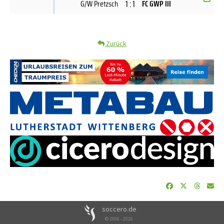
1 : 1
G/W Pretzsch
FC GWP III
Zurück
soccero.de
© 2006 - 2026