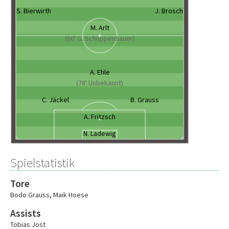
S. Bierwirth
J. Brosch
M. Arlt
(60' G. Schüppenhauer)
A. Ehle
(78' Unbekannt)
C. Jäckel
B. Grauss
A. Fritzsch
N. Ladewig
Spielstatistik
Tore
Bodo Grauss
,
Maik Hoese
Assists
Tobias Jost