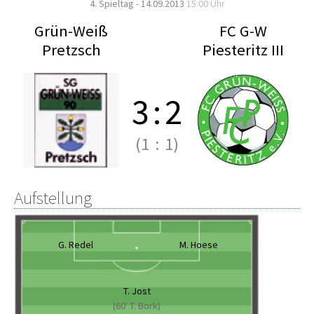
4. Spieltag - 14.09.2013
15:00 Uhr
Grün-Weiß
FC G-W
Pretzsch
Piesteritz III
3
:
2
(1
:
1)
Aufstellung
G. Redel
M. Hoese
T. Jost
(60' T. Bork)