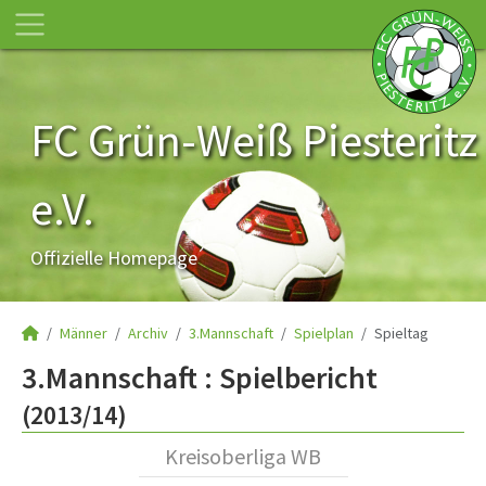
FC Grün-Weiß Piesteritz
e.V.
Offizielle Homepage
Männer
Archiv
3.Mannschaft
Spielplan
Spieltag
3.Mannschaft :
Spielbericht
(2013/14)
Kreisoberliga WB