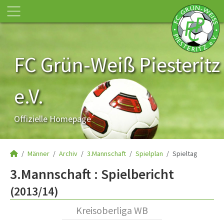
FC Grün-Weiß Piesteritz
e.V.
Offizielle Homepage
Männer
Archiv
3.Mannschaft
Spielplan
Spieltag
3.Mannschaft :
Spielbericht
(2013/14)
Kreisoberliga WB