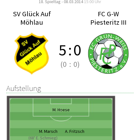
18. Spieltag - 08.03.2014
15:00 Uhr
SV Glück Auf
FC G-W
Möhlau
Piesteritz III
5
:
0
(0
:
0)
Aufstellung
M. Hoese
M. Marsch
A. Fritzsch
(68' E. Schmieg)