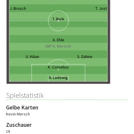
J. Brosch
T. Jost
T. Bork
A. Ehle
(68' K. Mersch)
U. Kilian
S. Dähne
K. Cornelius
N. Ladewig
Spielstatistik
Gelbe Karten
Kevin Mersch
Zuschauer
18