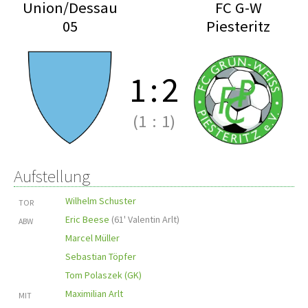
Union/Dessau
FC G-W
05
Piesteritz
1
:
2
(1
:
1)
Aufstellung
Wilhelm Schuster
TOR
Eric Beese
(
61' Valentin Arlt
)
ABW
Marcel Müller
Sebastian Töpfer
Tom Polaszek (GK)
Maximilian Arlt
MIT