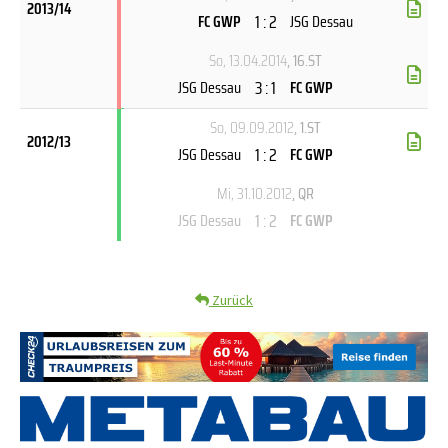
2013/14
1 : 2
FC GWP
JSG Dessau
So, 13.04.2014
, 16.ST
3 : 1
JSG Dessau
FC GWP
So, 09.09.2012
, 1.ST
2012/13
1 : 2
JSG Dessau
FC GWP
Mi, 31.10.2012
, QR
1 : 2
JSG Dessau
FC GWP
Zurück