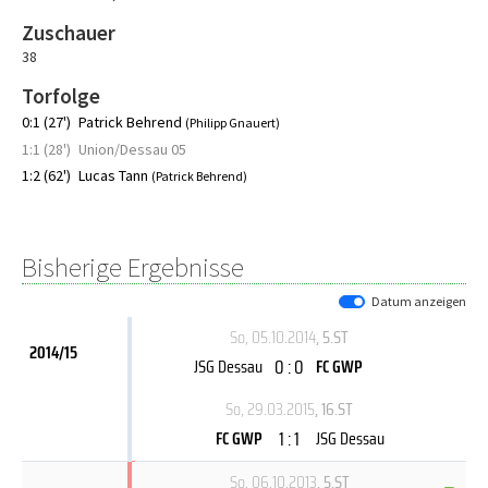
Zuschauer
38
Torfolge
0:1 (27')
Patrick Behrend
(Philipp Gnauert)
1:1 (28')
Union/Dessau 05
1:2 (62')
Lucas Tann
(Patrick Behrend)
Bisherige Ergebnisse
Datum anzeigen
So, 05.10.2014
, 5.ST
2014/15
0 : 0
JSG Dessau
FC GWP
So, 29.03.2015
, 16.ST
1 : 1
FC GWP
JSG Dessau
So, 06.10.2013
, 5.ST