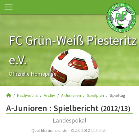
FC Grün-Weiß Piesteritz
e.V.
Offizielle Homepage
Nachwuchs
Archiv
A-Junioren
Spielplan
Spieltag
A-Junioren :
Spielbericht
(2012/13)
Landespokal
Qualifikationsrunde - 31.10.2012
11:00 Uhr