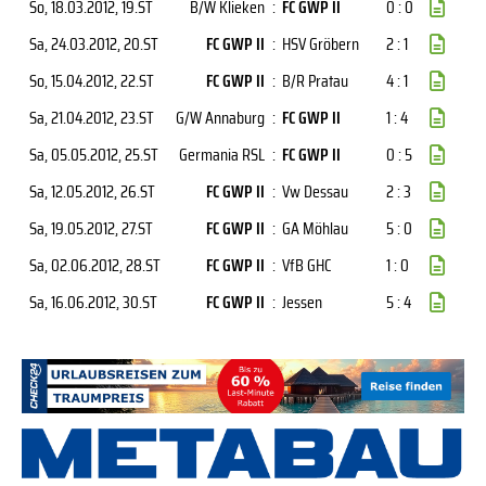
So, 18.03.2012
, 19.ST
B/W Klieken
:
FC GWP II
0 : 0
Sa, 24.03.2012
, 20.ST
FC GWP II
:
HSV Gröbern
2 : 1
So, 15.04.2012
, 22.ST
FC GWP II
:
B/R Pratau
4 : 1
Sa, 21.04.2012
, 23.ST
G/W Annaburg
:
FC GWP II
1 : 4
Sa, 05.05.2012
, 25.ST
Germania RSL
:
FC GWP II
0 : 5
Sa, 12.05.2012
, 26.ST
FC GWP II
:
Vw Dessau
2 : 3
Sa, 19.05.2012
, 27.ST
FC GWP II
:
GA Möhlau
5 : 0
Sa, 02.06.2012
, 28.ST
FC GWP II
:
VfB GHC
1 : 0
Sa, 16.06.2012
, 30.ST
FC GWP II
:
Jessen
5 : 4