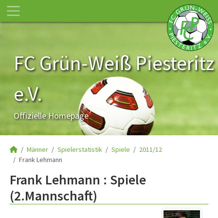
FC Grün-Weiß Piesteritz
e.V.
Offizielle Homepage
Männer
Spielerstatistik
Spiele
2011/12
Frank Lehmann
Frank Lehmann : Spiele
(2.Mannschaft)