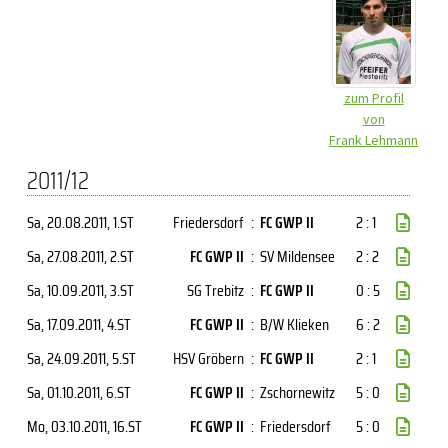
zum Profil
von
Frank Lehmann
2011/12
Sa, 20.08.2011
, 1.ST
Friedersdorf
:
FC GWP II
2 : 1
Sa, 27.08.2011
, 2.ST
FC GWP II
:
SV Mildensee
2 : 2
Sa, 10.09.2011
, 3.ST
SG Trebitz
:
FC GWP II
0 : 5
Sa, 17.09.2011
, 4.ST
FC GWP II
:
B/W Klieken
6 : 2
Sa, 24.09.2011
, 5.ST
HSV Gröbern
:
FC GWP II
2 : 1
Sa, 01.10.2011
, 6.ST
FC GWP II
:
Zschornewitz
5 : 0
Mo, 03.10.2011
, 16.ST
FC GWP II
:
Friedersdorf
5 : 0