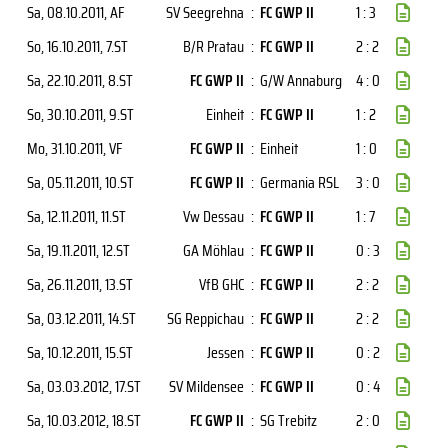
Sa, 08.10.2011
, AF
SV Seegrehna
:
FC GWP II
1 : 3
So, 16.10.2011
, 7.ST
B/R Pratau
:
FC GWP II
2 : 2
Sa, 22.10.2011
, 8.ST
FC GWP II
:
G/W Annaburg
4 : 0
So, 30.10.2011
, 9.ST
Einheit
:
FC GWP II
1 : 2
Mo, 31.10.2011
, VF
FC GWP II
:
Einheit
1 : 0
Sa, 05.11.2011
, 10.ST
FC GWP II
:
Germania RSL
3 : 0
Sa, 12.11.2011
, 11.ST
Vw Dessau
:
FC GWP II
1 : 7
Sa, 19.11.2011
, 12.ST
GA Möhlau
:
FC GWP II
0 : 3
Sa, 26.11.2011
, 13.ST
VfB GHC
:
FC GWP II
2 : 2
Sa, 03.12.2011
, 14.ST
SG Reppichau
:
FC GWP II
2 : 2
Sa, 10.12.2011
, 15.ST
Jessen
:
FC GWP II
0 : 2
Sa, 03.03.2012
, 17.ST
SV Mildensee
:
FC GWP II
0 : 4
Sa, 10.03.2012
, 18.ST
FC GWP II
:
SG Trebitz
2 : 0