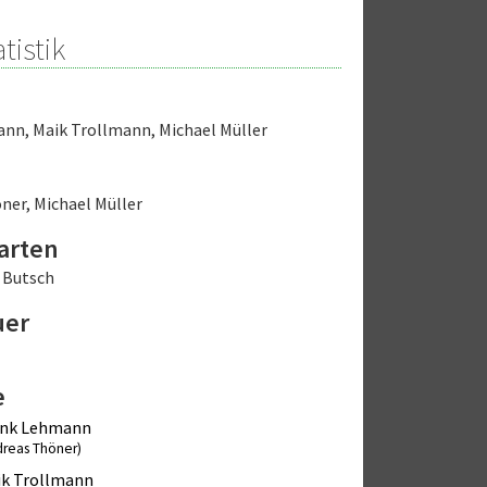
tistik
ann
,
Maik Trollmann
,
Michael Müller
öner
,
Michael Müller
arten
 Butsch
uer
e
ank Lehmann
dreas Thöner)
ik Trollmann