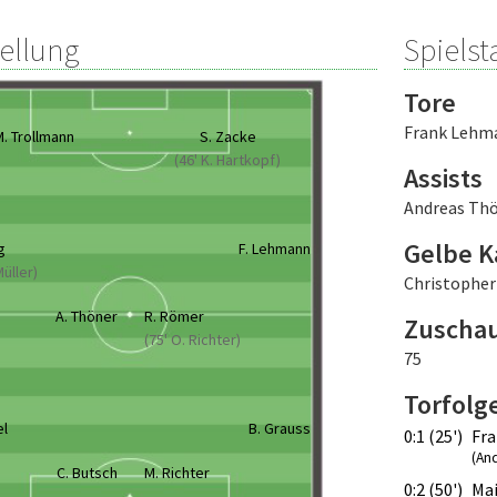
tellung
Spielsta
Tore
Frank Lehm
. Trollmann
S. Zacke
(46' K. Hartkopf)
Assists
Andreas Th
Gelbe K
g
F. Lehmann
Müller)
Christopher
A. Thöner
R. Römer
Zuscha
(75' O. Richter)
75
Torfolg
el
B. Grauss
0:1 (25')
Fr
(An
C. Butsch
M. Richter
0:2 (50')
Ma