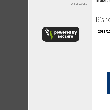
In diese
© FuPa-Widget
Bish
2011/1