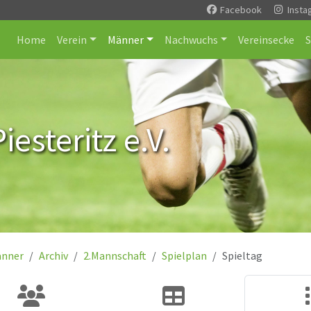
Facebook
Insta
Home
Verein
Männer
Nachwuchs
Vereinsecke
esteritz e.V.
nner
Archiv
2.Mannschaft
Spielplan
Spieltag