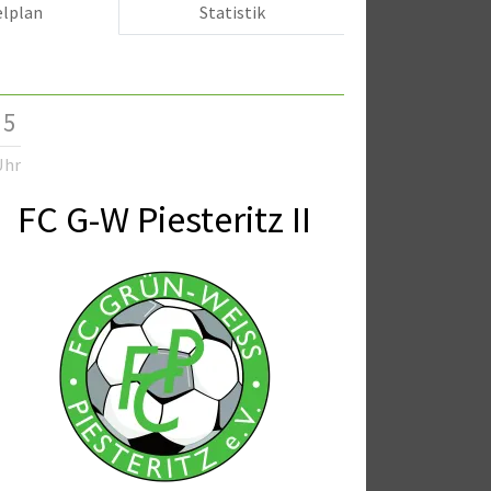
elplan
Statistik
 5
Uhr
FC G-W Piesteritz II