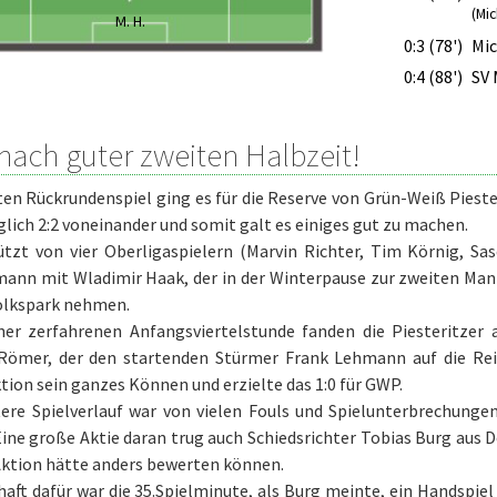
(Mic
M. H.
0:3 (78')
Mic
0:4 (88')
SV 
 nach guter zweiten Halbzeit!
en Rückrundenspiel ging es für die Reserve von Grün-Weiß Piest
iglich 2:2 voneinander und somit galt es einiges gut zu machen.
ützt von vier Oberligaspielern (Marvin Richter, Tim Körnig, 
ann mit Wladimir Haak, der in der Winterpause zur zweiten Mann
Volkspark nehmen.
ner zerfahrenen Anfangsviertelstunde fanden die Piesteritzer a
Römer, der den startenden Stürmer Frank Lehmann auf die Reis
tion sein ganzes Können und erzielte das 1:0 für GWP.
tere Spielverlauf war von vielen Fouls und Spielunterbrechunge
Eine große Aktie daran trug auch Schiedsrichter Tobias Burg aus 
Aktion hätte anders bewerten können.
haft dafür war die 35.Spielminute, als Burg meinte, ein Handspie