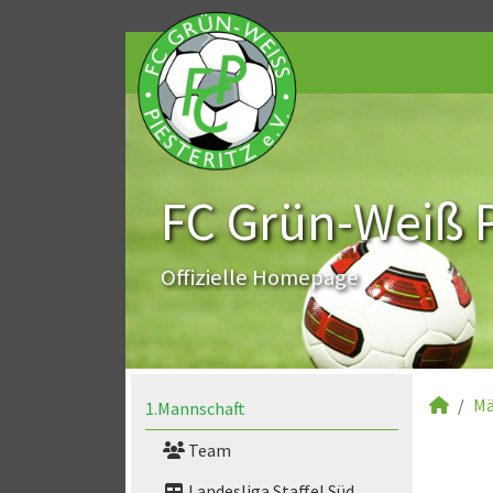
FC Grün-Weiß Pi
Offizielle Homepage
Mä
1.Mannschaft
Team
Landesliga Staffel Süd