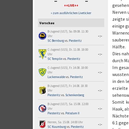
-
-
gesehen 
++LIVE++
Nerven u
» zum ausführlichen Liveticker
zeigte s
Vorschau
einige g
B-Jugend (U17), So. 09.08. 11:30
Warnende
Uhr
-:-
saubere
SC Bernburg
vs.
Piesteritz
Hälfte.
C-Jugend (U15), Di. 11.08. 18:00
Dies nah
Uhr
-:-
SC Templin
vs.
Piesteritz
durch Ma
Im gesa
C-Jugend (U15), Fr. 14.08. 18:00
Uhr
-:-
wussten 
Luckenwalde
vs.
Piesteritz
in den l
B-Jugend (U17), Fr. 14.08. 18:30
erzielt
Uhr
-:-
sehenswe
Piesteritz
vs.
Schenkenberg
Somit k
B-Jugend (U17), Sa. 15.08. 12:00
Haak, al
Uhr
-:-
Piesteritz
vs.
Potsdam II
Nächste
6:1 geg
Herren, Sa. 15.08. 14:00 Uhr
-:-
SC Naumburg
vs.
Piesteritz