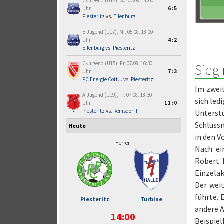
C-Jugend (U15), So. 02.08. 11:00
Uhr
6:5
Piesteritz
vs.
Eilenburg
B-Jugend (U17), Mi. 05.08. 18:00
Uhr
4:2
Eilenburg
vs.
Piesteritz
C-Jugend (U15), Fr. 07.08. 16:30
Sieg
Uhr
7:3
FC Energie Cott...
vs.
Piesteritz
Im zweit
A-Jugend (U19), Fr. 07.08. 18:30
sich led
Uhr
11:0
Piesteritz
vs.
Reinsdorf II
Unterst
Schlussm
Heute
in den 
Herren
Nach ei
Robert 
Einzelak
Der wei
führte. 
Piesteritz
Turbine
andere 
14:00
Beispiel