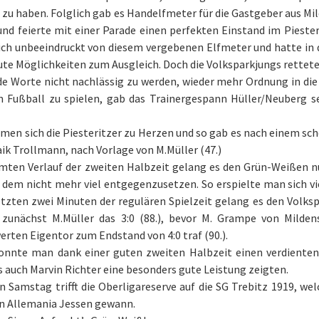
zu haben. Folglich gab es Handelfmeter für die Gastgeber aus Mil
nd feierte mit einer Parade einen perfekten Einstand im Pieste
ich unbeeindruckt von diesem vergebenen Elfmeter und hatte in 
ute Möglichkeiten zum Ausgleich. Doch die Volksparkjungs retteten
 Worte nicht nachlässig zu werden, wieder mehr Ordnung in die 
n Fußball zu spielen, gab das Trainergespann Hüller/Neuberg 
men sich die Piesteritzer zu Herzen und so gab es nach einem sc
ik Trollmann, nach Vorlage von M.Müller (47.)
mten Verlauf der zweiten Halbzeit gelang es den Grün-Weißen nu
dem nicht mehr viel entgegenzusetzen. So erspielte man sich vi
etzten zwei Minuten der regulären Spielzeit gelang es den Volk
e zunächst M.Müller das 3:0 (88.), bevor M. Grampe von Milde
rten Eigentor zum Endstand von 4:0 traf (90.).
onnte man dank einer guten zweiten Halbzeit einen verdienten
s auch Marvin Richter eine besonders gute Leistung zeigten.
n Samstag trifft die Oberligareserve auf die SG Trebitz 1919, 
en Allemania Jessen gewann.