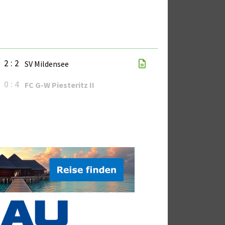
2 : 2
SV Mildensee
0 : 4
FC G-W Piesteritz II