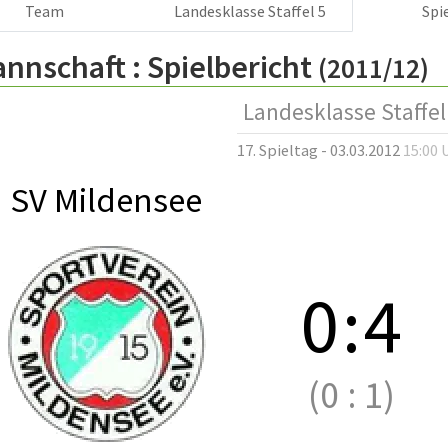
Team
Landesklasse Staffel 5
Spi
annschaft :
Spielbericht
(2011/12)
Landesklasse Staffel
17. Spieltag - 03.03.2012
15:00 
SV Mildensee
0
:
4
(0
:
1)