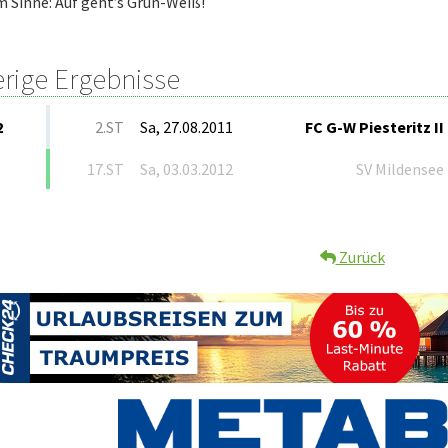
m Sinne: Auf geht’s Grün-Weiß!
erige Ergebnisse
2
2.ST
Sa, 27.08.2011
FC G-W Piesteritz II
17.ST
Sa, 03.03.2012
SV Mildensee
Zurück