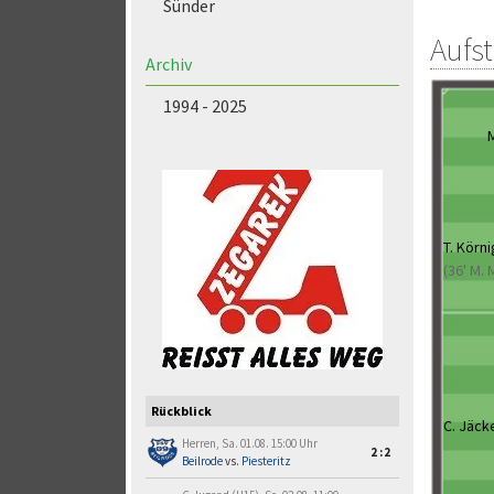
Sünder
Aufs
Archiv
1994 - 2025
M
T. Körni
(36' M. 
Rückblick
C. Jäck
Herren, Sa. 01.08. 15:00 Uhr
2:2
Beilrode
vs.
Piesteritz