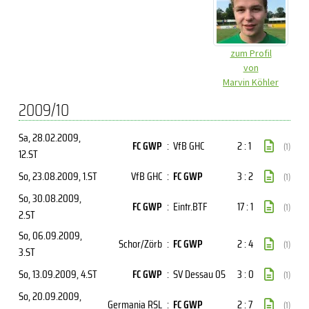
zum Profil
von
Marvin Köhler
2009/10
Sa, 28.02.2009
,
FC GWP
:
VfB GHC
2 : 1
(1)
12.ST
So, 23.08.2009
, 1.ST
VfB GHC
:
FC GWP
3 : 2
(1)
So, 30.08.2009
,
FC GWP
:
Eintr.BTF
17 : 1
(1)
2.ST
So, 06.09.2009
,
Schor/Zörb
:
FC GWP
2 : 4
(1)
3.ST
So, 13.09.2009
, 4.ST
FC GWP
:
SV Dessau 05
3 : 0
(1)
So, 20.09.2009
,
Germania RSL
:
FC GWP
2 : 7
(1)