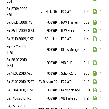
5.ST
So, 27.09.2009
,
VfL Halle 96
:
FC GWP
1 : 2
(1)
6.ST
So, 04.10.2009
, 7.ST
FC GWP
:
R/W Thalheim
3 : 2
(1)
So, 25.10.2009
, 8.ST
FC GWP
:
R-W Zerbst
5 : 2
(1)
Sa, 31.10.2009
, 9.ST
SG Union
:
FC GWP
1 : 4
(1)
So, 08.11.2009
,
FC GWP
:
DE97/Mosigk
2 : 0
(1)
10.ST
So, 28.02.2010
,
FC GWP
:
VfB GHC
2 : 1
(1)
12.ST
So, 14.03.2010
, 14.ST
FC GWP
:
Schor/Zörb
2 : 0
(1)
So, 21.03.2010
, 15.ST
SV Dessau 05
:
FC GWP
4 : 3
(1)
So, 11.04.2010
, 16.ST
FC GWP
:
Germania RSL
6 : 0
(1)
Sa, 17.04.2010
, 17.ST
FC GWP
:
VfL Halle 96
1 : 2
(1)
So, 25.04.2010
,
R/W Thalheim
:
FC GWP
5 : 2