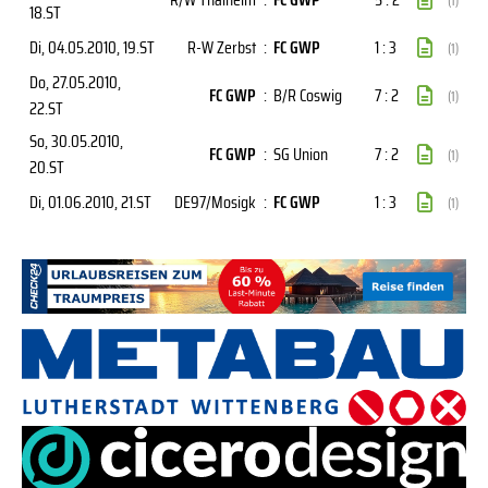
(1)
18.ST
Di, 04.05.2010
, 19.ST
R-W Zerbst
:
FC GWP
1 : 3
(1)
Do, 27.05.2010
,
FC GWP
:
B/R Coswig
7 : 2
(1)
22.ST
So, 30.05.2010
,
FC GWP
:
SG Union
7 : 2
(1)
20.ST
Di, 01.06.2010
, 21.ST
DE97/Mosigk
:
FC GWP
1 : 3
(1)