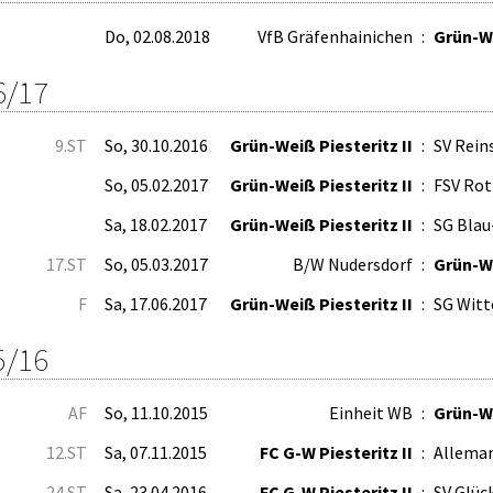
Do, 02.08.2018
VfB Gräfenhainichen
:
Grün-We
6/17
9.ST
So, 30.10.2016
Grün-Weiß Piesteritz II
:
SV Rein
So, 05.02.2017
Grün-Weiß Piesteritz II
:
FSV Rot
Sa, 18.02.2017
Grün-Weiß Piesteritz II
:
SG Blau
17.ST
So, 05.03.2017
B/W Nudersdorf
:
Grün-We
F
Sa, 17.06.2017
Grün-Weiß Piesteritz II
:
SG Witt
5/16
AF
So, 11.10.2015
Einheit WB
:
Grün-We
12.ST
Sa, 07.11.2015
FC G-W Piesteritz II
:
Alleman
24.ST
Sa, 23.04.2016
FC G-W Piesteritz II
:
SV Glüc