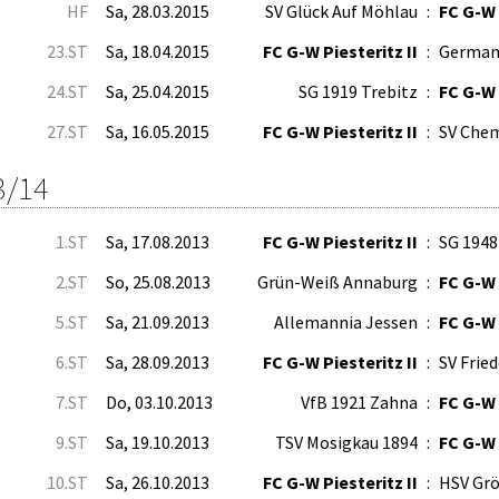
HF
Sa, 28.03.2015
SV Glück Auf Möhlau
:
FC G-W 
23.ST
Sa, 18.04.2015
FC G-W Piesteritz II
:
German
24.ST
Sa, 25.04.2015
SG 1919 Trebitz
:
FC G-W 
27.ST
Sa, 16.05.2015
FC G-W Piesteritz II
:
SV Che
3/14
1.ST
Sa, 17.08.2013
FC G-W Piesteritz II
:
SG 1948
2.ST
So, 25.08.2013
Grün-Weiß Annaburg
:
FC G-W 
5.ST
Sa, 21.09.2013
Allemannia Jessen
:
FC G-W 
6.ST
Sa, 28.09.2013
FC G-W Piesteritz II
:
SV Frie
7.ST
Do, 03.10.2013
VfB 1921 Zahna
:
FC G-W 
9.ST
Sa, 19.10.2013
TSV Mosigkau 1894
:
FC G-W 
10.ST
Sa, 26.10.2013
FC G-W Piesteritz II
:
HSV Gr