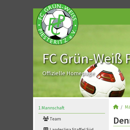
FC Grün-Weiß Pi
Offizielle Homepage
Mä
1.Mannschaft
Denn
Team
Landesliga Staffel Süd