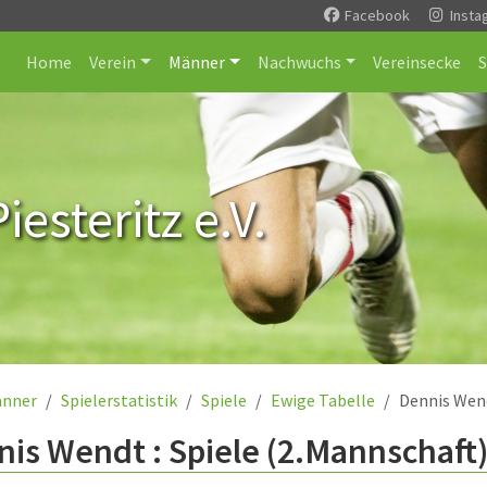
Facebook
Insta
Home
Verein
Männer
Nachwuchs
Vereinsecke
esteritz e.V.
nner
Spielerstatistik
Spiele
Ewige Tabelle
Dennis Wen
is Wendt : Spiele (2.Mannschaft