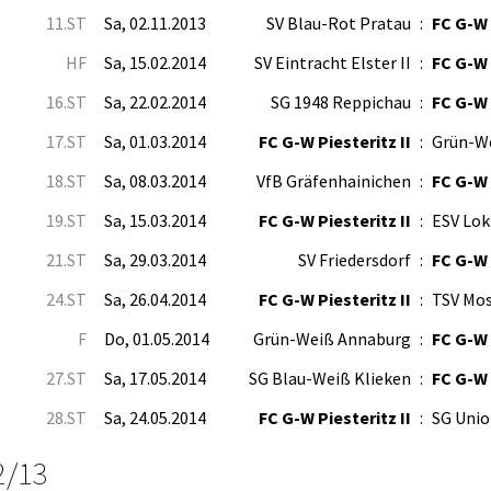
11.ST
Sa, 02.11.2013
SV Blau-Rot Pratau
:
FC G-W 
HF
Sa, 15.02.2014
SV Eintracht Elster II
:
FC G-W 
16.ST
Sa, 22.02.2014
SG 1948 Reppichau
:
FC G-W 
17.ST
Sa, 01.03.2014
FC G-W Piesteritz II
:
Grün-W
18.ST
Sa, 08.03.2014
VfB Gräfenhainichen
:
FC G-W 
19.ST
Sa, 15.03.2014
FC G-W Piesteritz II
:
ESV Lok
21.ST
Sa, 29.03.2014
SV Friedersdorf
:
FC G-W 
24.ST
Sa, 26.04.2014
FC G-W Piesteritz II
:
TSV Mos
F
Do, 01.05.2014
Grün-Weiß Annaburg
:
FC G-W 
27.ST
Sa, 17.05.2014
SG Blau-Weiß Klieken
:
FC G-W 
28.ST
Sa, 24.05.2014
FC G-W Piesteritz II
:
SG Unio
2/13