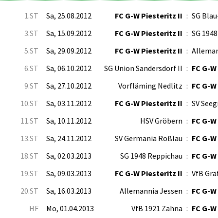
1.ST
Sa, 25.08.2012
FC G-W Piesteritz II
:
SG Blau
3.ST
Sa, 15.09.2012
FC G-W Piesteritz II
:
SG 1948
5.ST
Sa, 29.09.2012
FC G-W Piesteritz II
:
Alleman
6.ST
Sa, 06.10.2012
SG Union Sandersdorf II
:
FC G-W 
9.ST
Sa, 27.10.2012
Vorfläming Nedlitz
:
FC G-W 
10.ST
Sa, 03.11.2012
FC G-W Piesteritz II
:
SV Seeg
11.ST
Sa, 10.11.2012
HSV Gröbern
:
FC G-W 
13.ST
Sa, 24.11.2012
SV Germania Roßlau
:
FC G-W 
18.ST
Sa, 02.03.2013
SG 1948 Reppichau
:
FC G-W 
19.ST
Sa, 09.03.2013
FC G-W Piesteritz II
:
VfB Grä
20.ST
Sa, 16.03.2013
Allemannia Jessen
:
FC G-W 
HF
Mo, 01.04.2013
VfB 1921 Zahna
:
FC G-W 