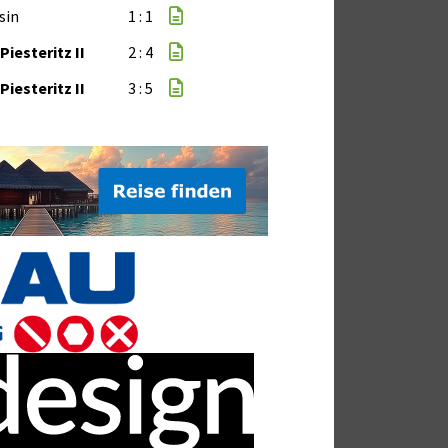
sin
1 : 1
Piesteritz II
2 : 4
Piesteritz II
3 : 5