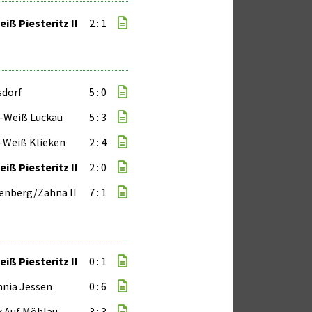
iß Piesteritz II
2 : 1
sdorf
5 : 0
-Weiß Luckau
5 : 3
-Weiß Klieken
2 : 4
iß Piesteritz II
2 : 0
enberg/Zahna II
7 : 1
iß Piesteritz II
0 : 1
nia Jessen
0 : 6
k Auf Möhlau
3 : 3