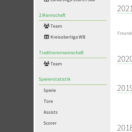
202
2.Mannschaft
Team
Freund
Kreisoberliga WB
Traditionsmannschaft
202
Team
Spielerstatistik
201
Spiele
Tore
Assists
Scorer
201