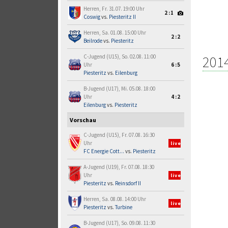
Herren, Fr. 31.07. 19:00 Uhr
2:1
Coswig
vs.
Piesteritz II
Herren, Sa. 01.08. 15:00 Uhr
2:2
Beilrode
vs.
Piesteritz
201
C-Jugend (U15), So. 02.08. 11:00
Uhr
6:5
Piesteritz
vs.
Eilenburg
B-Jugend (U17), Mi. 05.08. 18:00
Uhr
4:2
Eilenburg
vs.
Piesteritz
Vorschau
C-Jugend (U15), Fr. 07.08. 16:30
Uhr
live
FC Energie Cott...
vs.
Piesteritz
A-Jugend (U19), Fr. 07.08. 18:30
Uhr
live
Piesteritz
vs.
Reinsdorf II
Herren, Sa. 08.08. 14:00 Uhr
live
Piesteritz
vs.
Turbine
B-Jugend (U17), So. 09.08. 11:30