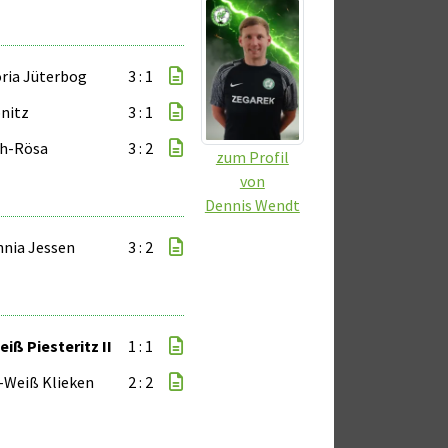
oria Jüterbog
3 : 1
nitz
3 : 1
ch-Rösa
3 : 2
zum Profil
von
Dennis Wendt
nia Jessen
3 : 2
iß Piesteritz II
1 : 1
-Weiß Klieken
2 : 2