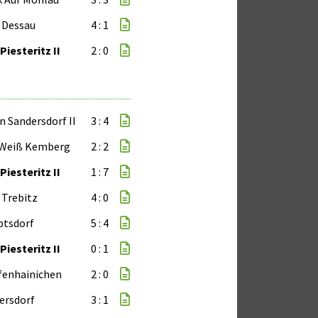
 Dessau
4 : 1
Piesteritz II
2 : 0
n Sandersdorf II
3 : 4
-Weiß Kemberg
2 : 2
Piesteritz II
1 : 7
 Trebitz
4 : 0
btsdorf
5 : 4
Piesteritz II
0 : 1
fenhainichen
2 : 0
dersdorf
3 : 1