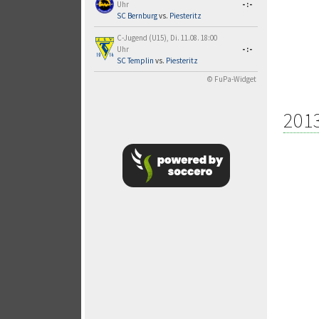
Uhr
-:-
SC Bernburg
vs.
Piesteritz
C-Jugend (U15), Di. 11.08. 18:00
Uhr
-:-
SC Templin
vs.
Piesteritz
© FuPa-Widget
201