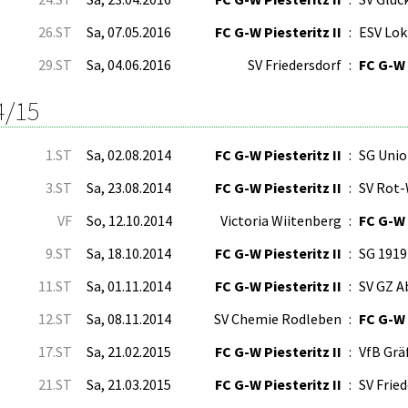
26.ST
Sa, 07.05.2016
FC G-W Piesteritz II
:
ESV Lok
29.ST
Sa, 04.06.2016
SV Friedersdorf
:
FC G-W 
4/15
1.ST
Sa, 02.08.2014
FC G-W Piesteritz II
:
SG Unio
3.ST
Sa, 23.08.2014
FC G-W Piesteritz II
:
SV Rot
VF
So, 12.10.2014
Victoria Wiitenberg
:
FC G-W 
9.ST
Sa, 18.10.2014
FC G-W Piesteritz II
:
SG 1919
11.ST
Sa, 01.11.2014
FC G-W Piesteritz II
:
SV GZ A
12.ST
Sa, 08.11.2014
SV Chemie Rodleben
:
FC G-W 
17.ST
Sa, 21.02.2015
FC G-W Piesteritz II
:
VfB Grä
21.ST
Sa, 21.03.2015
FC G-W Piesteritz II
:
SV Frie