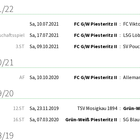
1/22
Sa, 10.07.2021
FC G/W Piesteritz II
:
FC Vikt
schaftsspiel
Sa, 17.07.2021
FC G/W Piesteritz II
:
LSG Löb
3.ST
Sa, 09.10.2021
FC G/W Piesteritz II
:
SV Pou
0/21
AF
Sa, 10.10.2020
FC G/W Piesteritz II
:
Alleman
9/20
12.ST
Sa, 23.11.2019
TSV Mosigkau 1894
:
Grün-We
16.ST
Sa, 07.03.2020
Grün-Weiß Piesteritz II
:
SG Blau
8/19