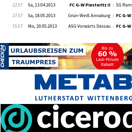
22.ST
Sa, 13.04.2013
FC G-W Piesteritz II
:
SG Ram
27.ST
Sa, 18.05.2013
Grün-Weiß Annaburg
:
FC G-W 
15.ST
Mo, 20.05.2013
ASG Vorwärts Dessau
:
FC G-W 