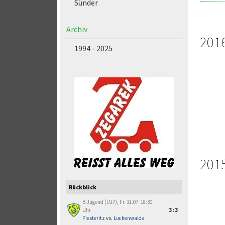
Sünder
Archiv
201
1994 - 2025
201
Rückblick
B-Jugend (U17), Fr. 31.07. 18:30
Uhr
3:3
Piesteritz
vs.
Luckenwalde