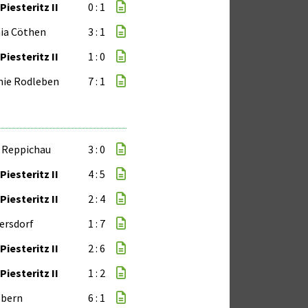
Piesteritz II
0 : 1
ia Cöthen
3 : 1
Piesteritz II
1 : 0
mie Rodleben
7 : 1
 Reppichau
3 : 0
Piesteritz II
4 : 5
Piesteritz II
2 : 4
dersdorf
1 : 7
Piesteritz II
2 : 6
Piesteritz II
1 : 2
öbern
6 : 1