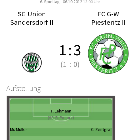
6. Spieltag - 06.10.2012
13:00 Uhr
SG Union
FC G-W
Sandersdorf II
Piesteritz II
1
:
3
(1
:
0)
Aufstellung
F. Lehmann
(90' B. Pielorz)
Mi. Müller
C. Zentgraf