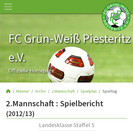
FC Grün-Weiß Piesteritz
e.V.
Offizielle Homepage
Männer
Archiv
2.Mannschaft
Spielplan
Spieltag
2.Mannschaft :
Spielbericht
(2012/13)
Landesklasse Staffel 5