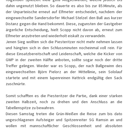
dahin ungenutzt blieben. So dauerte es also bis zur 85.Minute, als
der Unparteiische erneut auf Elfmeter entscheidet, nachdem der
eingewechselte Sandersdorfer Michael Stelzel den Ball aus kurzer
Distanz gegen die Hand bekommt. Diese, zugunsten der Gastgeber
ärgerliche Entscheidung, hielt Scopp nicht davon ab, erneut zum
Elfmeter anzutreten und wiederholt eiskalt zu verwandeln.
Jenen Sieg wollten sich die Piesteritzer nicht mehr nehmen lassen
und hängten sich in den Schlussminuten nocheinmal voll rein. Für
diese Einsatzbereitschaft und Leidenschaft, welche die Kicker von
GWP in der zweiten Hälfte anboten, sollte sogar noch der dritte
Treffer gelingen. Wieder war es Scopp, der nach Ballgewinn des
eingewechselten Björn Pielorz an der Mittellinie, sein Sololauf
startete und mit einem lupenreinen Hattrick endgültig den Sack
zuschnürte.
Somit schafften es die Piesteritzer die Partie, dank einer starken
zweiten Halbzeit, noch zu drehen und den Anschluss an die
Tabellenspitze zu bewahren.
Diesen Samstag treten die Grün-Weißen die Reise zum bis dato
ungeschlagenen Aufsteiger und Spitzenreiter SG Ramsin an und
wollen mit mannschaftlicher Geschlossenheit und absoluten