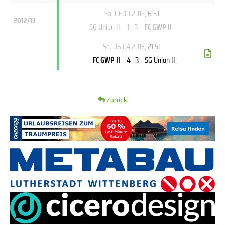
Sa, 06.10.2012
, 6.ST
2012/13
1 : 3
SG Union II
FC GWP II
Sa, 06.04.2013
, 21.ST
4 : 3
FC GWP II
SG Union II
Zurück