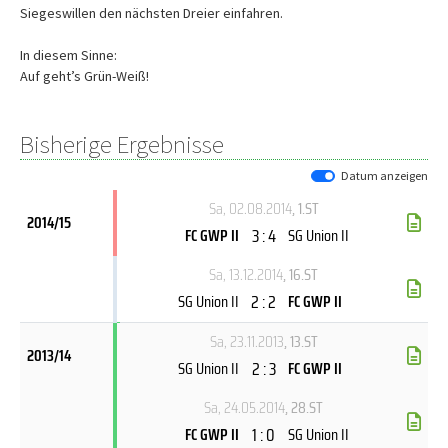
Siegeswillen den nächsten Dreier einfahren.
In diesem Sinne:
Auf geht’s Grün-Weiß!
Bisherige Ergebnisse
Datum anzeigen
Sa, 02.08.2014
, 1.ST
2014/15
3 : 4
FC GWP II
SG Union II
Sa, 13.12.2014
, 16.ST
2 : 2
SG Union II
FC GWP II
Sa, 23.11.2013
, 13.ST
2013/14
2 : 3
SG Union II
FC GWP II
Sa, 24.05.2014
, 28.ST
1 : 0
FC GWP II
SG Union II