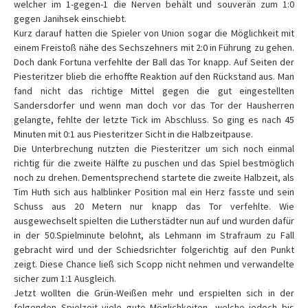
welcher im 1-gegen-1 die Nerven behält und souverän zum 1:0
gegen Janihsek einschiebt.
Kurz darauf hatten die Spieler von Union sogar die Möglichkeit mit
einem Freistoß nähe des Sechszehners mit 2:0 in Führung zu gehen.
Doch dank Fortuna verfehlte der Ball das Tor knapp. Auf Seiten der
Piesteritzer blieb die erhoffte Reaktion auf den Rückstand aus. Man
fand nicht das richtige Mittel gegen die gut eingestellten
Sandersdorfer und wenn man doch vor das Tor der Hausherren
gelangte, fehlte der letzte Tick im Abschluss. So ging es nach 45
Minuten mit 0:1 aus Piesteritzer Sicht in die Halbzeitpause.
Die Unterbrechung nutzten die Piesteritzer um sich noch einmal
richtig für die zweite Hälfte zu puschen und das Spiel bestmöglich
noch zu drehen. Dementsprechend startete die zweite Halbzeit, als
Tim Huth sich aus halblinker Position mal ein Herz fasste und sein
Schuss aus 20 Metern nur knapp das Tor verfehlte. Wie
ausgewechselt spielten die Lutherstädter nun auf und wurden dafür
in der 50.Spielminute belohnt, als Lehmann im Strafraum zu Fall
gebracht wird und der Schiedsrichter folgerichtig auf den Punkt
zeigt. Diese Chance ließ sich Scopp nicht nehmen und verwandelte
sicher zum 1:1 Ausgleich.
Jetzt wollten die Grün-Weißen mehr und erspielten sich in der
folgenden Spielzeit viele gute Möglichkeiten, welche jedoch bis