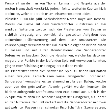
Personell wurde man von Thöner, Lehmann und Naujoks aus der
ersten Mannschaft verstärkt, jedoch fehlte weiterhin Kapitän Maik
Trollmann, welcher derzeit unter Leistenproblemen leidet.
Pünktlich 13:00 Uhr pfiff Schiedsrichter Martin Roye aus Dessau-
Roßlau die Partie auf dem Sandersdorfer Kunstrasen an. Bei
windiger Witterung zeigten sich die Piesteritzer von Beginn an
sichtlich ehrgeizig und bemüht, die gestellten Aufgaben des
Trainerduos Hüller/Neuberg auf dem Platz umzusetzen. Die
Volksparkjungs versuchten den Ball durch die eigenen Reihen laufen
zu lassen und mit guten Kombinationen die Sandersdorfer
Defensive zu knacken. Doch die Hausherren, welche bis dato nur
magere drei Punkte in der laufenden Spielzeit vorweisen konnten,
gingen ebenfalls bissig und engagiert in diese Partie.
Die Piesteritzer taten sich schwer ins Spiel zu finden und hatten
außer zwei,drei Fernschüssen keine zwingenden Torchancen.
Sandersdorf versuchte es zunehmend mit langen Bällen, welche
aber von der grün-weißen Abwehr geklärt werden konnten. So
blieben aufregende Strafraumszenen erst einmal aus. Doch in der
22.Spielminute dann ein schneller Angriff der Gastgeber, als Töpfer
an der Mittellinie den Ball verliert und die Sandersdorfer mit zwei
gut getimten Pässen ihren schnellen Rico Schafflik in Szene setzen,