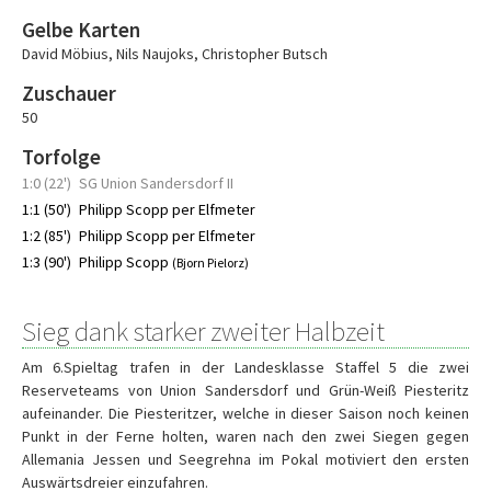
Gelbe Karten
David Möbius
,
Nils Naujoks
,
Christopher Butsch
Zuschauer
50
Torfolge
1:0 (22')
SG Union Sandersdorf II
1:1 (50')
Philipp Scopp per Elfmeter
1:2 (85')
Philipp Scopp per Elfmeter
1:3 (90')
Philipp Scopp
(Bjorn Pielorz)
Sieg dank starker zweiter Halbzeit
Am 6.Spieltag trafen in der Landesklasse Staffel 5 die zwei
Reserveteams von Union Sandersdorf und Grün-Weiß Piesteritz
aufeinander. Die Piesteritzer, welche in dieser Saison noch keinen
Punkt in der Ferne holten, waren nach den zwei Siegen gegen
Allemania Jessen und Seegrehna im Pokal motiviert den ersten
Auswärtsdreier einzufahren.