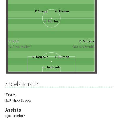
P. Scopp
A. Thöner
S. Töpfer
T. Huth
D. Möbius
(71' Ma. Müller)
(80' D. Wendt)
N. Naujoks
C. Butsch
J. Janihsek
Spielstatistik
Tore
3x Philipp Scopp
Assists
Bjorn Pielorz