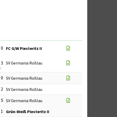
 0
FC G/W Piesteritz II
 3
SV Germania Roßlau
U
)
 0
SV Germania Roßlau
 2
SV Germania Roßlau
 5
SV Germania Roßlau
 1
Grün-Weiß Piesteritz II