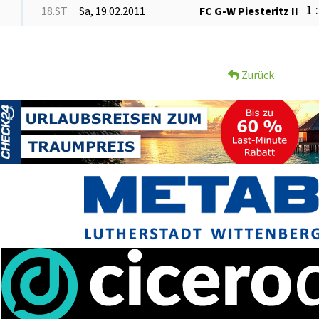
1 :
18.ST
Sa, 19.02.2011
FC G-W Piesteritz II
Zurück