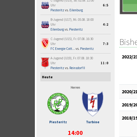
C-Jugend (U15), So. 02.08. 11:00
Uhr
6:5
Piesteritz
vs.
Eilenburg
B-Jugend (U17), Mi. 05.08. 18:00
Uhr
4:2
Eilenburg
vs.
Piesteritz
Bish
C-Jugend (U15), Fr. 07.08. 16:30
Uhr
7:3
FC Energie Cott...
vs.
Piesteritz
2022/2
A-Jugend (U19), Fr. 07.08. 18:30
Uhr
11:0
Piesteritz
vs.
Reinsdorf II
Heute
Herren
2020/2
2019/2
2018/1
Piesteritz
Turbine
14:00