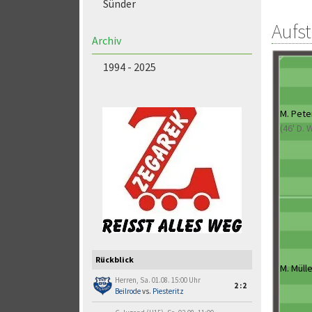
Sünder
Aufs
Archiv
1994 - 2025
M. Pete
(46' D.
Rückblick
M. Müll
Herren, Sa. 01.08. 15:00 Uhr
2:2
Beilrode
vs.
Piesteritz