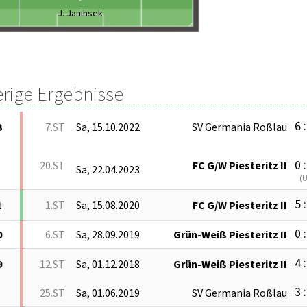
J. Janihsek
erige Ergebnisse
6 :
3
7.ST
Sa, 15.10.2022
SV Germania Roßlau
0 :
20.ST
FC G/W Piesteritz II
Sa, 22.04.2023
(
5 :
1
1.ST
Sa, 15.08.2020
FC G/W Piesteritz II
0 :
0
6.ST
Sa, 28.09.2019
Grün-Weiß Piesteritz II
4 :
9
12.ST
Sa, 01.12.2018
Grün-Weiß Piesteritz II
3 :
25.ST
Sa, 01.06.2019
SV Germania Roßlau