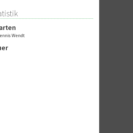
tistik
arten
ennis Wendt
uer