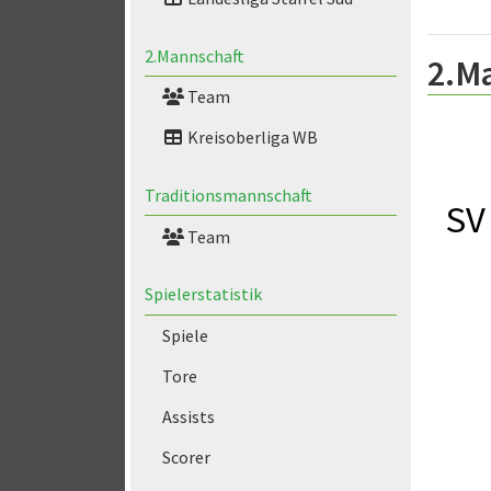
2.Mannschaft
2.M
Team
Kreisoberliga WB
Traditionsmannschaft
SV
Team
Spielerstatistik
Spiele
Tore
Assists
Scorer