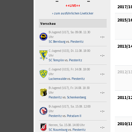
-
-
2017/1
++LIVE++
» zum ausführlichen Liveticker
2015/1
Vorschau
B-Jugend (U17), So. 09.08. 11:30
Uhr
-:-
SC Bernburg
vs.
Piesteritz
2013/1
C-Jugend (U15), Di. 11.08. 18:00
Uhr
-:-
SC Templin
vs.
Piesteritz
C-Jugend (U15), Fr. 14.08. 18:00
2012/1
Uhr
-:-
Luckenwalde
vs.
Piesteritz
B-Jugend (U17), Fr. 14.08. 18:30
Uhr
-:-
2011/1
Piesteritz
vs.
Schenkenberg
B-Jugend (U17), Sa. 15.08. 12:00
Uhr
-:-
Piesteritz
vs.
Potsdam II
2010/1
Herren, Sa. 15.08. 14:00 Uhr
-:-
SC Naumburg
vs.
Piesteritz