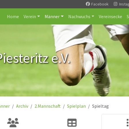
Facebook
Insta
Home
Verein
Männer
Nachwuchs
Vereinsecke
esteritz e.V.
nner
Archiv
2.Mannschaft
Spielplan
Spieltag