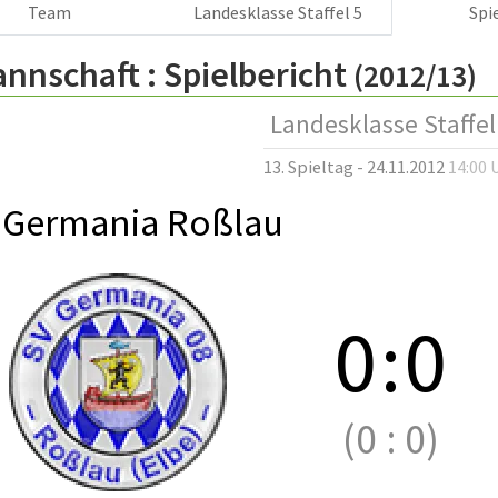
Team
Landesklasse Staffel 5
Spi
annschaft :
Spielbericht
(2012/13)
Landesklasse Staffel
13. Spieltag - 24.11.2012
14:00 
 Germania Roßlau
0
:
0
(0
:
0)