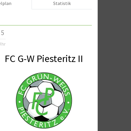
elplan
Statistik
 5
Uhr
FC G-W Piesteritz II