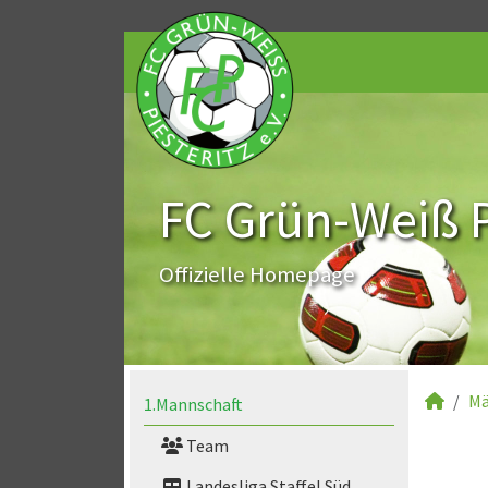
FC Grün-Weiß Pi
Offizielle Homepage
Mä
1.Mannschaft
Team
Landesliga Staffel Süd