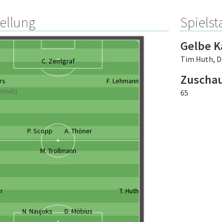
tellung
Spielsta
Gelbe K
Tim Huth
,
D
C. Zentgraf
Zuscha
rs
F. Lehmann
 Wendt)
65
P. Scopp
A. Thöner
M. Trollmann
er
T. Huth
N. Naujoks
D. Möbius