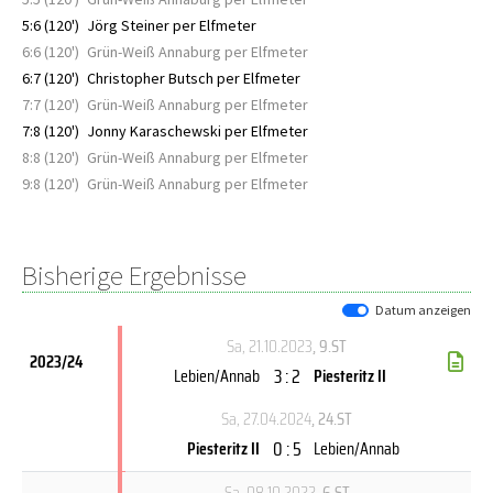
5:6 (120')
Jörg Steiner per Elfmeter
6:6 (120')
Grün-Weiß Annaburg per Elfmeter
6:7 (120')
Christopher Butsch per Elfmeter
7:7 (120')
Grün-Weiß Annaburg per Elfmeter
7:8 (120')
Jonny Karaschewski per Elfmeter
8:8 (120')
Grün-Weiß Annaburg per Elfmeter
9:8 (120')
Grün-Weiß Annaburg per Elfmeter
Bisherige Ergebnisse
Datum anzeigen
Sa, 21.10.2023
, 9.ST
2023/24
3 : 2
Lebien/Annab
Piesteritz II
Sa, 27.04.2024
, 24.ST
0 : 5
Piesteritz II
Lebien/Annab
Sa, 08.10.2022
, 6.ST