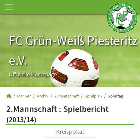
FC Grün-Weiß Piesteritz
e.V.
Offizielle Homepage
Männer
Archiv
2.Mannschaft
Spielplan
Spieltag
2.Mannschaft :
Spielbericht
(2013/14)
Kreispokal