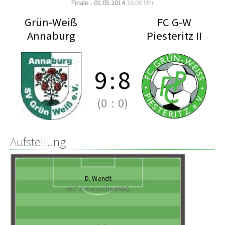
Finale - 01.05.2014
16:00 Uhr
Grün-Weiß
FC G-W
Annaburg
Piesteritz II
9
:
8
(0
:
0)
Aufstellung
D. Wendt
(61' J. Karaschewski)