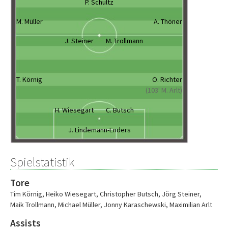
P. Schultz
M. Müller
A. Thöner
J. Steiner
M. Trollmann
T. Körnig
O. Richter
(103' M. Arlt)
H. Wiesegart
C. Butsch
J. Lindemann-Enders
Spielstatistik
Tore
Tim Körnig
,
Heiko Wiesegart
,
Christopher Butsch
,
Jörg Steiner
,
Maik Trollmann
,
Michael Müller
,
Jonny Karaschewski
,
Maximilian Arlt
Assists