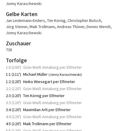
Jonny Karaschewski
Gelbe Karten
Jan Lindemann-Enders
,
Tim Körnig
,
Christopher Butsch
,
Jörg Steiner
,
Maik Trollmann
,
Andreas Thöner
,
Dennis Wendt
,
Jonny Karaschewski
Zuschauer
738
Torfolge
1:0 (100')
Grün-Weiß Annaburg per Elfmeter
1:1 (111')
Michael Müller
(Jonny Karaschewski)
1:2 (120')
Heiko Wiesegart per Elfmeter
2:2 (120')
Grün-Weiß Annaburg per Elfmeter
2:3 (120')
Tim Körnig per Elfmeter
3:3 (120')
Grün-Weiß Annaburg per Elfmeter
3:4 (120')
Maximilian Arlt per Elfmeter
4:4 (120')
Grün-Weiß Annaburg per Elfmeter
4:5 (120')
Maik Trollmann per Elfmeter
5:5 (120')
Grün-Weiß Annaburg per Elfmeter