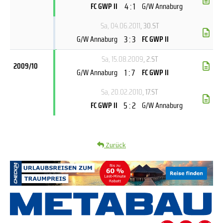
4 : 1
FC GWP II
G/W Annaburg
Sa, 04.06.2011
, 30.ST
3 : 3
G/W Annaburg
FC GWP II
Sa, 15.08.2009
, 2.ST
2009/10
1 : 7
G/W Annaburg
FC GWP II
Sa, 20.02.2010
, 17.ST
5 : 2
FC GWP II
G/W Annaburg
Zurück