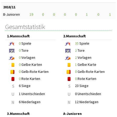
2010/11
B-Junioren
19
0
0
0
0
1
0
1
Gesamtstatistik
1.Mannschaft
2.Mannschaft
0
Spiele
35
Spiele
0
Tore
2
Tore
0
Vorlagen
2
Vorlagen
0
Gelbe Karten
1
Gelbe Karte
0
Gelb-Rote Karten
0
Gelb-Rote Karten
0
Rote Karten
0
Rote Karten
S
6 Siege
S
23 Siege
U
1 Unentschieden
U
0 Unentschieden
N
6 Niederlagen
N
12 Niederlagen
3.Mannschaft
A-Junioren