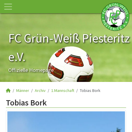
FC Grün-Weiß Piesteritz
e.V.
Offizielle Homepage
Männer
Archiv
1.Mannschaft
Tobias Bork
Tobias Bork