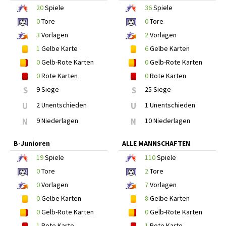
20
Spiele
36
Spiele
0
Tore
0
Tore
3
Vorlagen
2
Vorlagen
1
Gelbe Karte
6
Gelbe Karten
0
Gelb-Rote Karten
0
Gelb-Rote Karten
0
Rote Karten
0
Rote Karten
S
9 Siege
S
25 Siege
U
2 Unentschieden
U
1 Unentschieden
N
9 Niederlagen
N
10 Niederlagen
B-Junioren
ALLE MANNSCHAFTEN
19
Spiele
110
Spiele
0
Tore
2
Tore
0
Vorlagen
7
Vorlagen
0
Gelbe Karten
8
Gelbe Karten
0
Gelb-Rote Karten
0
Gelb-Rote Karten
1
Rote Karte
1
Rote Karte