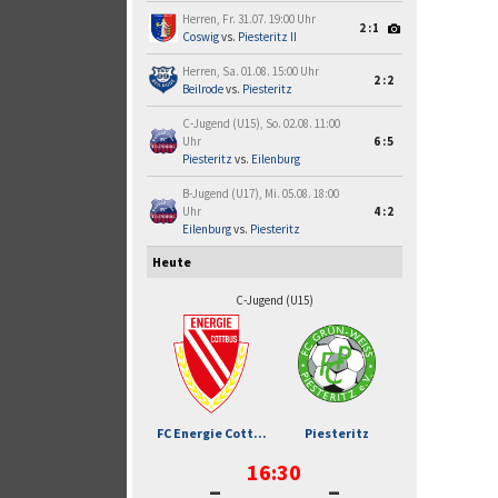
Herren, Fr. 31.07. 19:00 Uhr
2:1
Coswig
vs.
Piesteritz II
Herren, Sa. 01.08. 15:00 Uhr
2:2
Beilrode
vs.
Piesteritz
C-Jugend (U15), So. 02.08. 11:00
Uhr
6:5
Piesteritz
vs.
Eilenburg
B-Jugend (U17), Mi. 05.08. 18:00
Uhr
4:2
Eilenburg
vs.
Piesteritz
Heute
C-Jugend (U15)
FC Energie Cott...
Piesteritz
16:30
-
-