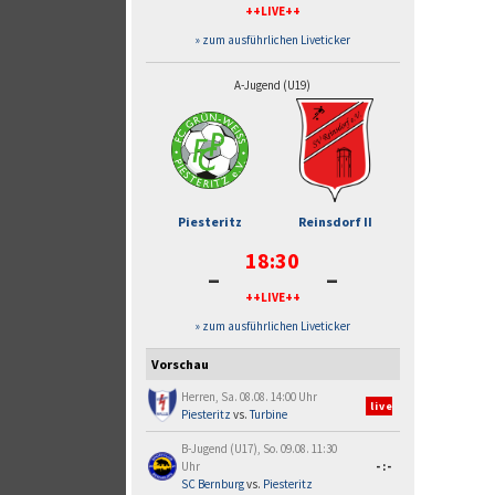
++LIVE++
» zum ausführlichen Liveticker
A-Jugend (U19)
Piesteritz
Reinsdorf II
18:30
-
-
++LIVE++
» zum ausführlichen Liveticker
Vorschau
Herren, Sa. 08.08. 14:00 Uhr
live
Piesteritz
vs.
Turbine
B-Jugend (U17), So. 09.08. 11:30
Uhr
-:-
SC Bernburg
vs.
Piesteritz