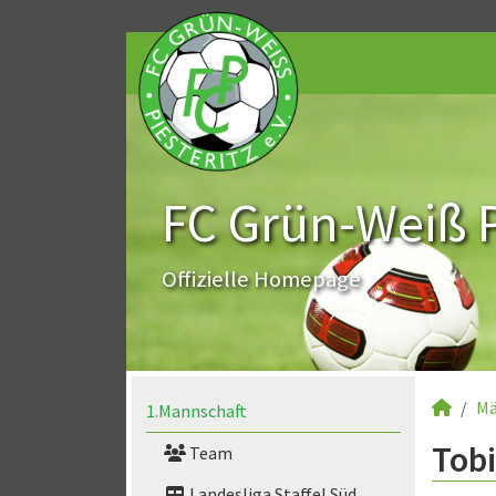
FC Grün-Weiß Pi
Offizielle Homepage
Mä
1.Mannschaft
Tobi
Team
Landesliga Staffel Süd