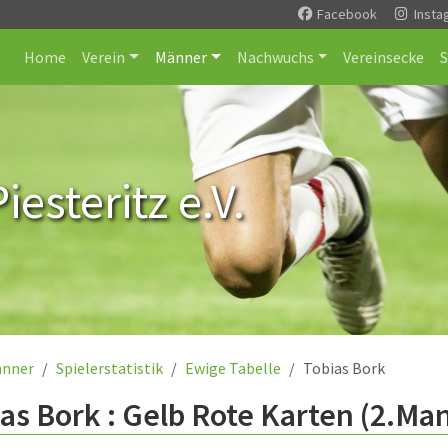
Facebook
Insta
Home
Verein
Männer
Nachwuchs
Vereinsecke
esteritz e.V.
nner
Spielerstatistik
Ewige Tabelle
Tobias Bork
as Bork : Gelb Rote Karten (2.Ma