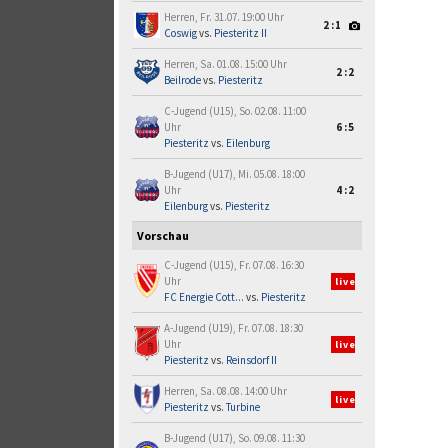
Herren, Fr. 31.07. 19:00 Uhr
2:1
Coswig
vs.
Piesteritz II
Herren, Sa. 01.08. 15:00 Uhr
2:2
Beilrode
vs.
Piesteritz
C-Jugend (U15), So. 02.08. 11:00
Uhr
6:5
Piesteritz
vs.
Eilenburg
B-Jugend (U17), Mi. 05.08. 18:00
Uhr
4:2
Eilenburg
vs.
Piesteritz
Vorschau
C-Jugend (U15), Fr. 07.08. 16:30
Uhr
live
FC Energie Cott...
vs.
Piesteritz
A-Jugend (U19), Fr. 07.08. 18:30
Uhr
live
Piesteritz
vs.
Reinsdorf II
Herren, Sa. 08.08. 14:00 Uhr
live
Piesteritz
vs.
Turbine
B-Jugend (U17), So. 09.08. 11:30