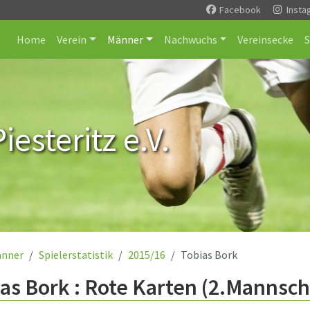
Facebook
Insta
Home
Verein
Männer
Nachwuchs
Vereinsecke
esteritz e.V.
nner
Spielerstatistik
2015/16
Tobias Bork
as Bork : Rote Karten (2.Mannsch