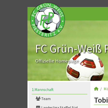
FC Grün-Weiß Pi
Offizielle Homepage
Mä
1.Mannschaft
Tobi
Team
Landesliga Staffel Süd