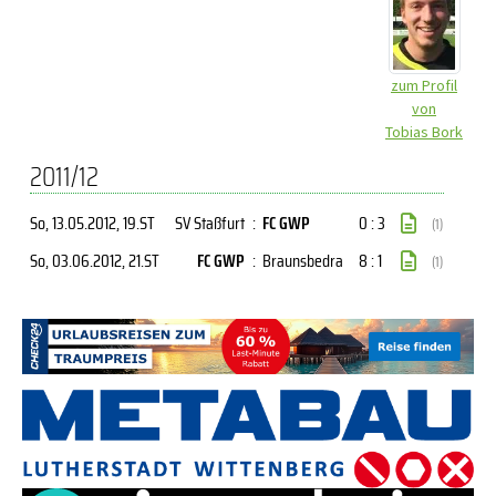
zum Profil
von
Tobias Bork
2011/12
So, 13.05.2012
, 19.ST
SV Staßfurt
:
FC GWP
0 : 3
(1)
So, 03.06.2012
, 21.ST
FC GWP
:
Braunsbedra
8 : 1
(1)