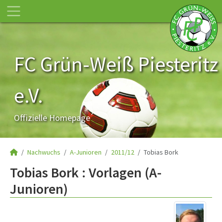
FC Grün-Weiß Piesteritz
e.V.
Offizielle Homepage
Nachwuchs
A-Junioren
2011/12
Tobias Bork
Tobias Bork : Vorlagen (A-
Junioren)