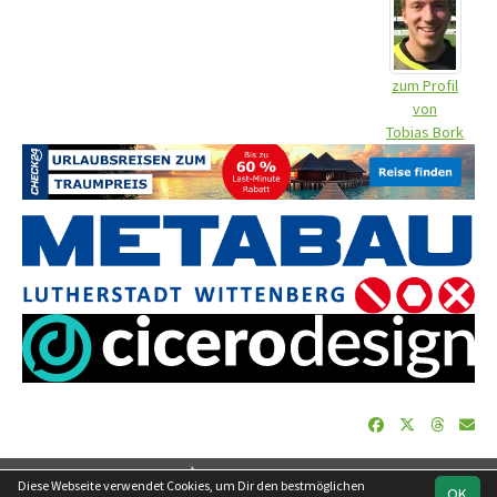
zum Profil
von
Tobias Bork
soccero.de
Diese Webseite verwendet Cookies, um Dir den bestmöglichen
OK