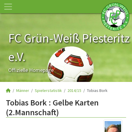
FC Grün-Weiß Piesteritz
e.V.
Offizielle Homepage
Männer
Spielerstatistik
2014/15
Tobias Bork
Tobias Bork : Gelbe Karten
(2.Mannschaft)