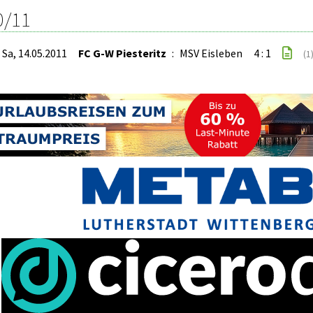
0/11
Sa, 14.05.2011
FC G-W Piesteritz
:
MSV Eisleben
4 : 1
(1