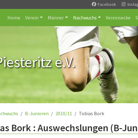
Facebook
Insta
Home
Verein
Männer
Nachwuchs
Vereinsecke
esteritz e.V.
chwuchs
B-Junioren
2010/11
Tobias Bork
as Bork : Auswechslungen (B-Jun