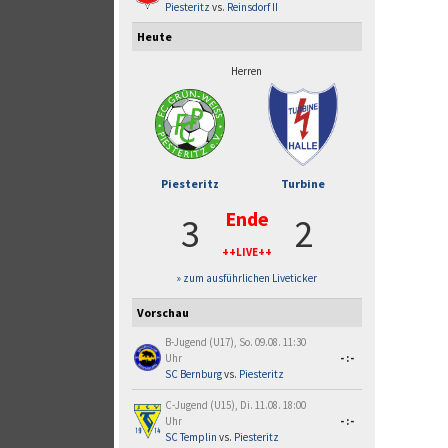
Piesteritz
vs.
Reinsdorf II
Heute
Herren
Piesteritz
Turbine
Ende
3
2
++LIVE++
» zum ausführlichen Liveticker
Vorschau
B-Jugend (U17), So. 09.08. 11:30
Uhr
-:-
SC Bernburg
vs.
Piesteritz
C-Jugend (U15), Di. 11.08. 18:00
Uhr
-:-
SC Templin
vs.
Piesteritz