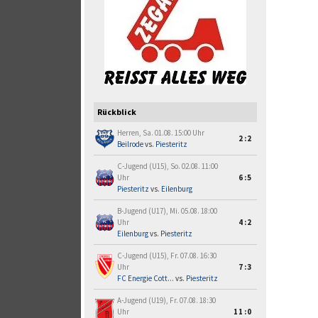
Rückblick
Herren, Sa. 01.08. 15:00 Uhr
2:2
Beilrode
vs.
Piesteritz
C-Jugend (U15), So. 02.08. 11:00
Uhr
6:5
Piesteritz
vs.
Eilenburg
B-Jugend (U17), Mi. 05.08. 18:00
Uhr
4:2
Eilenburg
vs.
Piesteritz
C-Jugend (U15), Fr. 07.08. 16:30
Uhr
7:3
FC Energie Cott...
vs.
Piesteritz
A-Jugend (U19), Fr. 07.08. 18:30
Uhr
11:0