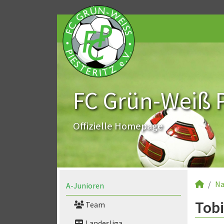
FC Grün-Weiß Pi
Offizielle Homepage
Na
A-Junioren
Tobi
Team
Landesliga