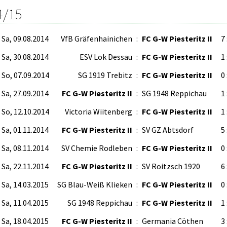
4/15
Sa, 09.08.2014
VfB Gräfenhainichen
:
FC G-W Piesteritz II
7 
Sa, 30.08.2014
ESV Lok Dessau
:
FC G-W Piesteritz II
1 
So, 07.09.2014
SG 1919 Trebitz
:
FC G-W Piesteritz II
0 
Sa, 27.09.2014
FC G-W Piesteritz II
:
SG 1948 Reppichau
1 
So, 12.10.2014
Victoria Wiitenberg
:
FC G-W Piesteritz II
1 
Sa, 01.11.2014
FC G-W Piesteritz II
:
SV GZ Abtsdorf
5 
Sa, 08.11.2014
SV Chemie Rodleben
:
FC G-W Piesteritz II
0 
Sa, 22.11.2014
FC G-W Piesteritz II
:
SV Roitzsch 1920
6 
Sa, 14.03.2015
SG Blau-Weiß Klieken
:
FC G-W Piesteritz II
0 
Sa, 11.04.2015
SG 1948 Reppichau
:
FC G-W Piesteritz II
1 
Sa, 18.04.2015
FC G-W Piesteritz II
:
Germania Cöthen
3 