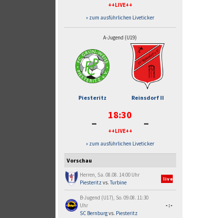
++LIVE++
» zum ausführlichen Liveticker
A-Jugend (U19)
Piesteritz
Reinsdorf II
18:30
-
-
++LIVE++
» zum ausführlichen Liveticker
Vorschau
Herren, Sa. 08.08. 14:00 Uhr
live
Piesteritz
vs.
Turbine
B-Jugend (U17), So. 09.08. 11:30
Uhr
-:-
SC Bernburg
vs.
Piesteritz