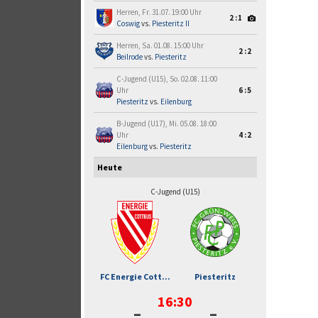
Herren, Fr. 31.07. 19:00 Uhr
2:1
Coswig
vs.
Piesteritz II
Herren, Sa. 01.08. 15:00 Uhr
2:2
Beilrode
vs.
Piesteritz
C-Jugend (U15), So. 02.08. 11:00
Uhr
6:5
Piesteritz
vs.
Eilenburg
B-Jugend (U17), Mi. 05.08. 18:00
Uhr
4:2
Eilenburg
vs.
Piesteritz
Heute
C-Jugend (U15)
FC Energie Cott...
Piesteritz
16:30
-
-