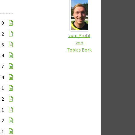
: 0
: 2
zum Profil
von
: 6
Tobias Bork
: 4
: 7
: 4
: 1
: 2
: 1
: 2
: 1