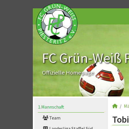
FC Grün-Weiß Pi
Offizielle Homepage
Mä
1.Mannschaft
Tobi
Team
Landesliga Staffel Süd