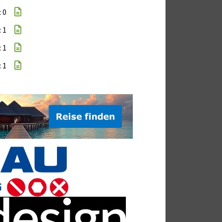
: 0
: 1
: 1
: 1