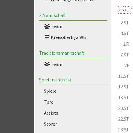
201
2.Mannschaft
2.ST
Team
4.ST
Kreisoberliga WB
2.R
Traditionsmannschaft
7.ST
Team
VF
11.ST
Spielerstatistik
12.ST
Spiele
13.ST
Tore
20.ST
Assists
22.ST
Scorer
23.ST