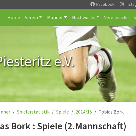
Facebook
Insta
Home
Verein
Männer
Nachwuchs
Vereinsecke
esteritz e.V.
nner
Spielerstatistik
Spiele
2014/15
Tobias Bork
as Bork : Spiele (2.Mannschaft)