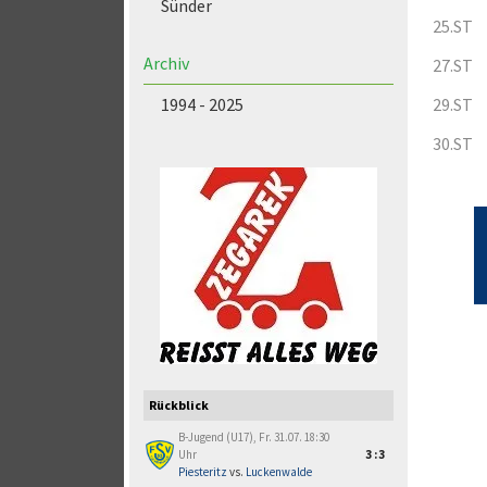
Sünder
25.ST
Archiv
27.ST
1994 - 2025
29.ST
30.ST
Rückblick
B-Jugend (U17), Fr. 31.07. 18:30
Uhr
3:3
Piesteritz
vs.
Luckenwalde