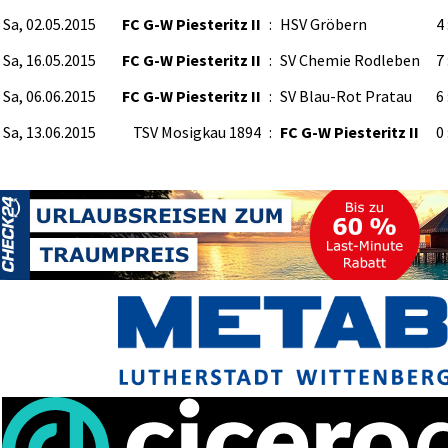
Sa, 02.05.2015
FC G-W Piesteritz II
:
HSV Gröbern
4 
Sa, 16.05.2015
FC G-W Piesteritz II
:
SV Chemie Rodleben
7 
Sa, 06.06.2015
FC G-W Piesteritz II
:
SV Blau-Rot Pratau
6 
Sa, 13.06.2015
TSV Mosigkau 1894
:
FC G-W Piesteritz II
0 