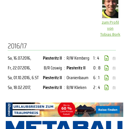
zum Profil
von
Tobias Bork
2016/17
Sa, 16.07.2016
,
Piesteritz II
:
R/W Kemberg
1 : 4
(1)
Fr, 22.07.2016
,
B/R Coswig
:
Piesteritz II
0 : 8
(1)
Sa, 01.10.2016
, 6.ST
Piesteritz II
:
Oranienbaum
6 : 1
(1)
Sa, 18.02.2017
,
Piesteritz II
:
B/W Klieken
2 : 4
(1)