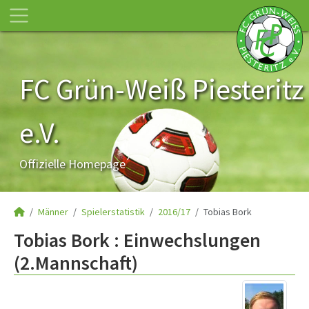
FC Grün-Weiß Piesteritz
e.V.
Offizielle Homepage
Männer
Spielerstatistik
2016/17
Tobias Bork
Tobias Bork : Einwechslungen
(2.Mannschaft)