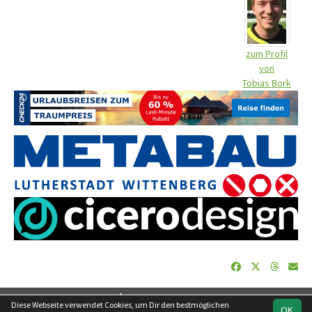
zum Profil
von
Tobias Bork
soccero.de
Diese Webseite verwendet Cookies, um Dir den bestmöglichen
OK