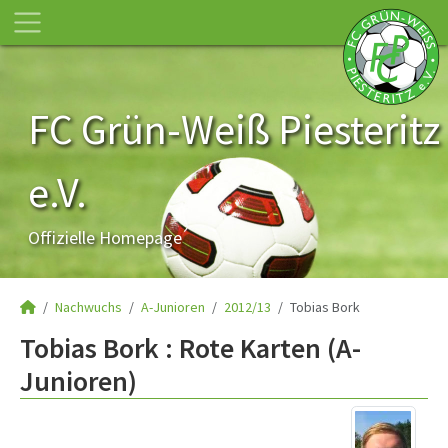
FC Grün-Weiß Piesteritz
e.V.
Offizielle Homepage
Nachwuchs
A-Junioren
2012/13
Tobias Bork
Tobias Bork : Rote Karten (A-
Junioren)