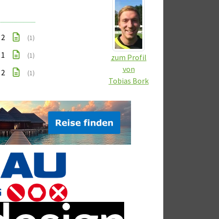
 2
(1)
 1
(1)
zum Profil
von
 2
(1)
Tobias Bork