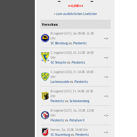
-
-
++LIVE++
» zum ausführlichen Liveticker
Vorschau
B-Jugend (U17), So. 09.08. 11:30
Uhr
-:-
SC Bernburg
vs.
Piesteritz
C-Jugend (U15), Di. 11.08. 18:00
Uhr
-:-
SC Templin
vs.
Piesteritz
C-Jugend (U15), Fr. 14.08. 18:00
Uhr
-:-
Luckenwalde
vs.
Piesteritz
B-Jugend (U17), Fr. 14.08. 18:30
Uhr
-:-
Piesteritz
vs.
Schenkenberg
B-Jugend (U17), Sa. 15.08. 12:00
Uhr
-:-
Piesteritz
vs.
Potsdam II
Herren, Sa. 15.08. 14:00 Uhr
-:-
SC Naumburg
vs.
Piesteritz