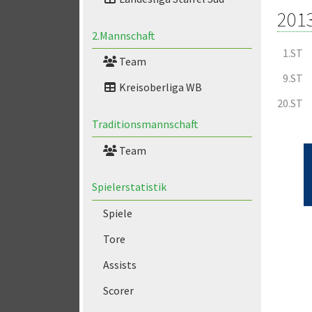
201
2.Mannschaft
1.ST
Team
9.ST
Kreisoberliga WB
20.ST
Traditionsmannschaft
Team
Spielerstatistik
Spiele
Tore
Assists
Scorer