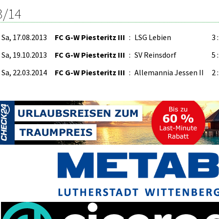
3/14
Sa, 17.08.2013
FC G-W Piesteritz III
:
LSG Lebien
3 :
Sa, 19.10.2013
FC G-W Piesteritz III
:
SV Reinsdorf
5 :
Sa, 22.03.2014
FC G-W Piesteritz III
:
Allemannia Jessen II
2 :