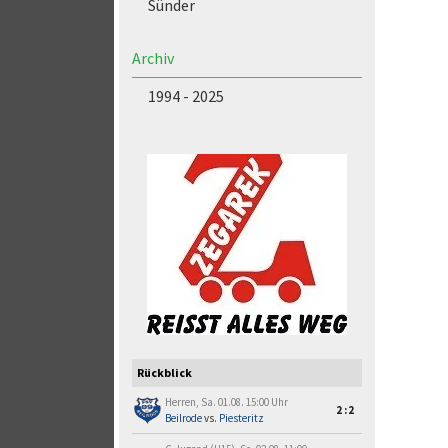
Sünder
Archiv
1994 - 2025
Rückblick
Herren, Sa. 01.08. 15:00 Uhr
2:2
Beilrode
vs.
Piesteritz