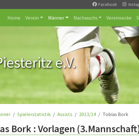
Facebook
Insta
Home
Verein
Männer
Nachwuchs
Vereinsecke
esteritz e.V.
nner
Spielerstatistik
Assists
2013/14
Tobias Bork
as Bork : Vorlagen (3.Mannschaft