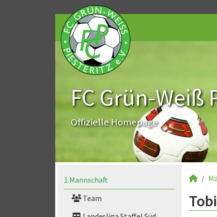
FC Grün-Weiß Pi
Offizielle Homepage
Mä
1.Mannschaft
Tobi
Team
Landesliga Staffel Süd