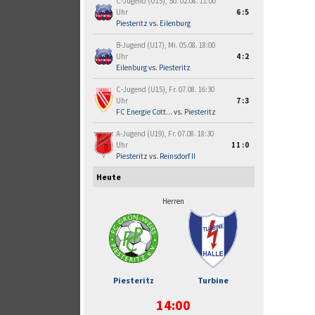
C-Jugend (U15), So. 02.08. 11:00
Uhr
6:5
Piesteritz
vs.
Eilenburg
B-Jugend (U17), Mi. 05.08. 18:00
Uhr
4:2
Eilenburg
vs.
Piesteritz
C-Jugend (U15), Fr. 07.08. 16:30
Uhr
7:3
FC Energie Cott...
vs.
Piesteritz
A-Jugend (U19), Fr. 07.08. 18:30
Uhr
11:0
Piesteritz
vs.
Reinsdorf II
Heute
Herren
Piesteritz
Turbine
14:00