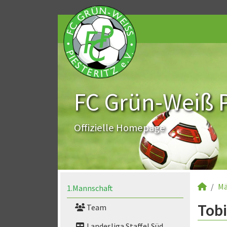
FC Grün-Weiß Pi
Offizielle Homepage
Mä
1.Mannschaft
Tobi
Team
Landesliga Staffel Süd