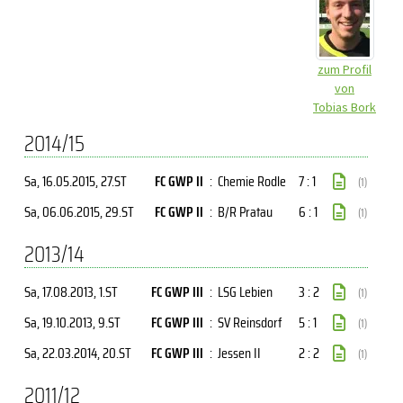
zum Profil
von
Tobias Bork
2014/15
Sa, 16.05.2015
, 27.ST
FC GWP II
:
Chemie Rodle
7 : 1
(1)
Sa, 06.06.2015
, 29.ST
FC GWP II
:
B/R Pratau
6 : 1
(1)
2013/14
Sa, 17.08.2013
, 1.ST
FC GWP III
:
LSG Lebien
3 : 2
(1)
Sa, 19.10.2013
, 9.ST
FC GWP III
:
SV Reinsdorf
5 : 1
(1)
Sa, 22.03.2014
, 20.ST
FC GWP III
:
Jessen II
2 : 2
(1)
2011/12