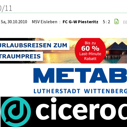
0/11
Sa, 30.10.2010
MSV Eisleben
:
FC G-W Piesteritz
5 : 2
(1