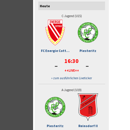
Heute
C-Jugend (U15)
FC Energie Cott...
Piesteritz
16:30
-
-
++LIVE++
» zum ausführlichen Liveticker
A-Jugend (U19)
Piesteritz
Reinsdorf II