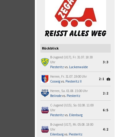
Rückblick
B-Jugend (U17), Fr. 31.07. 18:30
Uhr
3:3
Piesteritz
vs.
Luckenwalde
Herren, Fr. 31.07. 19:00 Uhr
2:1
Coswig
vs.
Piesteritz II
Herren, Sa. 01.08. 15:00 Uhr
2:2
Beilrode
vs.
Piesteritz
C-Jugend (U15), So. 02.08. 11:00
Uhr
6:5
Piesteritz
vs.
Eilenburg
B-Jugend (U17), Mi. 05.08. 18:00
Uhr
4:2
Eilenburg
vs.
Piesteritz