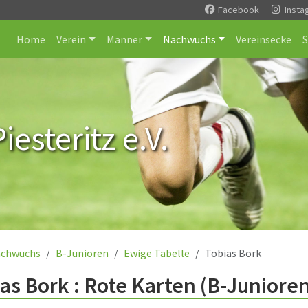
Facebook
Insta
Home
Verein
Männer
Nachwuchs
Vereinsecke
esteritz e.V.
chwuchs
B-Junioren
Ewige Tabelle
Tobias Bork
as Bork : Rote Karten (B-Juniore