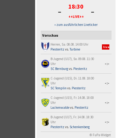
18:30
-
-
++LIVE++
» zum ausführlichen Liveticker
Vorschau
Herren, Sa. 08.08. 14:00 Uhr
live
Piesteritz
vs.
Turbine
B-Jugend (U17), So. 09.08. 11:30
Uhr
-:-
SC Bernburg
vs.
Piesteritz
C-Jugend (U15), Di. 11.08. 18:00
Uhr
-:-
SC Templin
vs.
Piesteritz
C-Jugend (U15), Fr. 14.08. 18:00
Uhr
-:-
Luckenwalde
vs.
Piesteritz
B-Jugend (U17), Fr. 14.08. 18:30
Uhr
-:-
Piesteritz
vs.
Schenkenberg
© FuPa-Widget