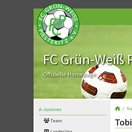
FC Grün-Weiß Pi
Offizielle Homepage
Na
A-Junioren
Tobi
Team
Landesliga