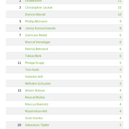
2
Unbekannt
11
3
Christopher Jäckel
10
Dennis Wendt
10
5
Phillip Aßmann
9
6
Jonny Karaschewski
8
7
Germain Redel
6
Marcel Venediger
6
Patrick Behrend
6
Tobias Bork
6
11
Philipp Scopp
5
Tim Huth
5
Valentin Arlt
5
Wilhelm Schuster
5
15
Artem Steiner
4
Marcel Müller
4
Marcus Niemitz
4
Maximilian Arlt
4
Sven Hanke
4
20
Sebastian Töpfer
3