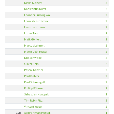
Kevin Klanert
2
Konstantin Kurtz
2
Leander Ludwig Wa.
2
Lennis Marc Schne.
2
Levin Lehmann
2
Lucas Tann
2
Maik Göhlert
2
Marcus Lehnert
2
Mattis Joel Becker
2
Nils Schwabe
2
Oliver Hein
2
Pascal Kenzler
2
Paul Daßler
2
Paul Schneegaß
2
Philipp Böhmer
2
Sebastian Konopek
2
Tim Robin Ritz
2
Vincent Weber
2
108
Abdirahman Hussei.
1