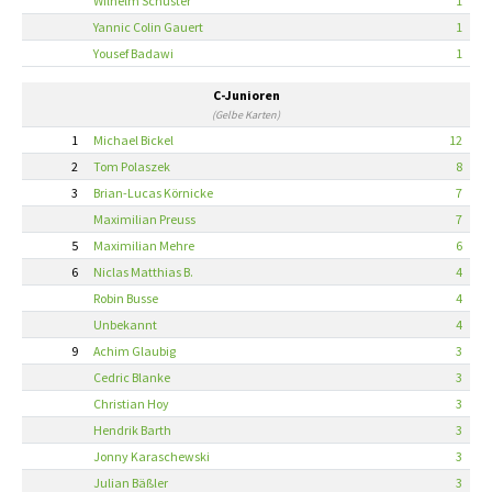
Wilhelm Schuster
1
Yannic Colin Gauert
1
Yousef Badawi
1
C-Junioren
(Gelbe Karten)
1
Michael Bickel
12
2
Tom Polaszek
8
3
Brian-Lucas Körnicke
7
Maximilian Preuss
7
5
Maximilian Mehre
6
6
Niclas Matthias B.
4
Robin Busse
4
Unbekannt
4
9
Achim Glaubig
3
Cedric Blanke
3
Christian Hoy
3
Hendrik Barth
3
Jonny Karaschewski
3
Julian Bäßler
3