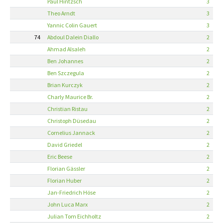
Paul Hintzsch
3
Theo Arndt
3
Yannic Colin Gauert
3
74
Abdoul Dalein Diallo
2
Ahmad Alsaleh
2
Ben Johannes
2
Ben Szczegula
2
Brian Kurczyk
2
Charly Maurice Br.
2
Christian Ristau
2
Christoph Düsedau
2
Cornelius Jannack
2
David Griedel
2
Eric Beese
2
Florian Gässler
2
Florian Huber
2
Jan-Friedrich Höse
2
John Luca Marx
2
Julian Tom Eichholtz
2