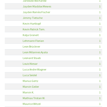
Jaroslaw Bocharow
1
Jayden Maddox Mewes
1
Jayden Romèo Fischer
1
Jimmy Tietsche
1
Kevin Hartkopf
1
Kevin Patrick Tom.
1
Kolja Gronert
1
Lehmann Florian
1
Leon Brückner
1
Leon Milannes Ayala
1
Leonard Staab
1
Louis Niesar
1
Luca Andre Wagner
1
Luca Seidel
1
Marius Gertz
1
Marvin Geiler
1
Marvin K.
1
Mathias Tristan W.
1
Maurice Witzel
1