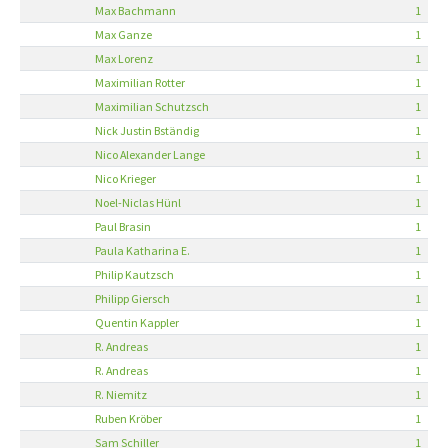
Max Bachmann
1
Max Ganze
1
Max Lorenz
1
Maximilian Rotter
1
Maximilian Schutzsch
1
Nick Justin Bständig
1
Nico Alexander Lange
1
Nico Krieger
1
Noel-Niclas Hünl
1
Paul Brasin
1
Paula Katharina E.
1
Philip Kautzsch
1
Philipp Giersch
1
Quentin Kappler
1
R. Andreas
1
R. Andreas
1
R. Niemitz
1
Ruben Kröber
1
Sam Schiller
1