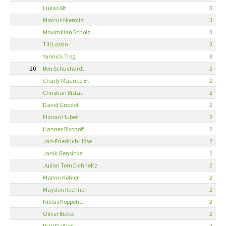
Lukas Alt
3
Marcus Niemitz
3
Maximilian Scholz
3
Till Lossin
3
Yannick Trog
3
20
Ben Schuchardt
2
Charly Maurice Br.
2
Christian Ristau
2
David Griedel
2
Florian Huber
2
Hannes Bischoff
2
Jan-Friedrich Höse
2
Janik Gensicke
2
Julian Tom Eichholtz
2
Marvin Köhler
2
Mayden Rechner
2
Niklas Koppehel
2
Oliver Bickel
2
Paul Daßler
2