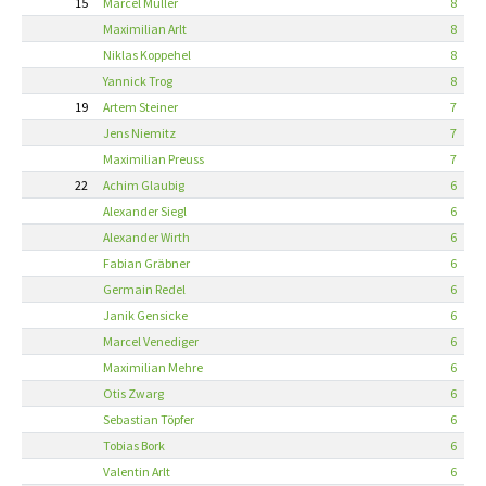
15
Marcel Müller
8
Maximilian Arlt
8
Niklas Koppehel
8
Yannick Trog
8
19
Artem Steiner
7
Jens Niemitz
7
Maximilian Preuss
7
22
Achim Glaubig
6
Alexander Siegl
6
Alexander Wirth
6
Fabian Gräbner
6
Germain Redel
6
Janik Gensicke
6
Marcel Venediger
6
Maximilian Mehre
6
Otis Zwarg
6
Sebastian Töpfer
6
Tobias Bork
6
Valentin Arlt
6