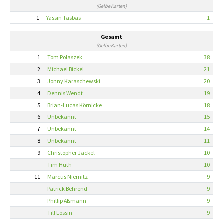
(Gelbe Karten)
1
Yassin Tasbas
1
Gesamt
(Gelbe Karten)
1
Tom Polaszek
38
2
Michael Bickel
21
3
Jonny Karaschewski
20
4
Dennis Wendt
19
5
Brian-Lucas Körnicke
18
6
Unbekannt
15
7
Unbekannt
14
8
Unbekannt
11
9
Christopher Jäckel
10
Tim Huth
10
11
Marcus Niemitz
9
Patrick Behrend
9
Phillip Aßmann
9
Till Lossin
9