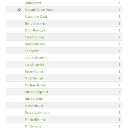
Unbekannt
3
22
Abdoul Dalein Diallo
2
Alexander Siegl
2
Ben Johannes
2
Brian Kurczyk
2
Christian Hoy
2
David Möbius
2
Eric Beese
2
Janik Gensicke
2
Jens Niemitz
2
Kevin Klanert
2
Maik Göhlert
2
Michael Bickel
2
Niklas Koppehel
2
Niklas Riedel
2
Oliver Bickel
2
Pascal Lohrmann
2
Philipp Böhmer
2
Pitt Schultz
2