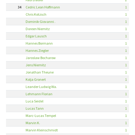
34
Cedric Leon Hoffmann
1
Chris Kotzsch
1
Dominik-Giovanni .
1
Doreen Niemitz
1
Edgar Lausch
1
Hannes Bormann
1
Hannes Ziegler
1
Jaroslaw Bocharow
1
Jens Niemitz
1
Jonathan Theune
1
Kolja Gronert
1
Leander Ludwig Wa.
1
Lehmann Florian
1
Luca Seidel
1
Lucas Tann
1
Marc-Lucas Tempel
1
Marvin K.
1
Marvin Kleinschmidt
1