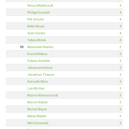
Niclas Matthias B.
4
Philipp Gnauert
4
Pitt Schultz
4
Robin Busse
4
Sven Hanke
4
Tobias Ristok
4
59
Alexander Pawlisz
3
David Möbius
3
Fabian Scheller
3
Johannes Kühne
3
Jonathan Theune
3
Kenneth Reiss
3
Lars Richter
3
Marvin Kleinschmidt
3
Marvin Köhler
3
Michel Steyer
3
Niklas Riedel
3
Nils Grünwald
3