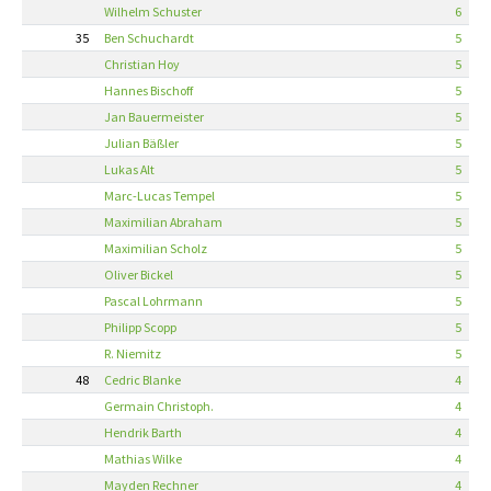
Wilhelm Schuster
6
35
Ben Schuchardt
5
Christian Hoy
5
Hannes Bischoff
5
Jan Bauermeister
5
Julian Bäßler
5
Lukas Alt
5
Marc-Lucas Tempel
5
Maximilian Abraham
5
Maximilian Scholz
5
Oliver Bickel
5
Pascal Lohrmann
5
Philipp Scopp
5
R. Niemitz
5
48
Cedric Blanke
4
Germain Christoph.
4
Hendrik Barth
4
Mathias Wilke
4
Mayden Rechner
4