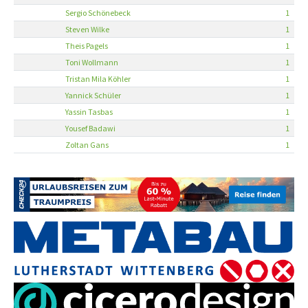
Sergio Schönebeck
1
Steven Wilke
1
Theis Pagels
1
Toni Wollmann
1
Tristan Mila Köhler
1
Yannick Schüler
1
Yassin Tasbas
1
Yousef Badawi
1
Zoltan Gans
1