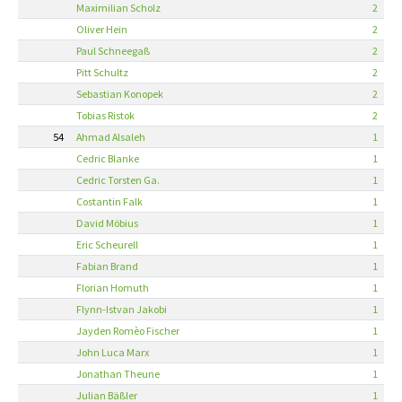
Maximilian Scholz
2
Oliver Hein
2
Paul Schneegaß
2
Pitt Schultz
2
Sebastian Konopek
2
Tobias Ristok
2
54
Ahmad Alsaleh
1
Cedric Blanke
1
Cedric Torsten Ga.
1
Costantin Falk
1
David Möbius
1
Eric Scheurell
1
Fabian Brand
1
Florian Homuth
1
Flynn-Istvan Jakobi
1
Jayden Romèo Fischer
1
John Luca Marx
1
Jonathan Theune
1
Julian Bäßler
1