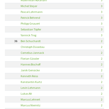
Maximilian Abraham
3
Michel Steyer
3
Pascal Lohrmann
3
Patrick Behrend
3
Philipp Gnauert
3
Sebastian Töpfer
3
Yannick Trog
3
36
Ben Schuchardt
2
Christoph Düsedau
2
Cornelius Jannack
2
Florian Gässler
2
Hannes Bischoff
2
Janik Gensicke
2
Kenneth Reiss
2
Konstantin Kurtz
2
Levin Lehmann
2
Lukas Alt
2
Marcus Lehnert
2
Marcus Niemitz
2