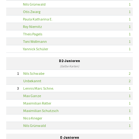
Nils Grünwald
1
Otis Zwarg
1
Paula Katharina E.
1
Roy Niemitz
1
Theis Pagels
1
Toni Wollmann
1
Yannick Schüler
1
D2-Junioren
(Gelbe Karten)
1
Nils Schwabe
2
Unbekannt
2
3
Lennis Marc Schne.
1
Max Ganze
1
Maximilian Rotter
1
Maximilian Schutzsch
1
Nico Krieger
1
Nils Grünwald
1
E-Junioren