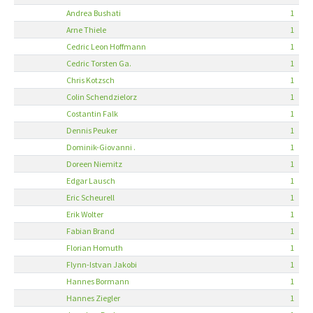
Andrea Bushati
1
Arne Thiele
1
Cedric Leon Hoffmann
1
Cedric Torsten Ga.
1
Chris Kotzsch
1
Colin Schendzielorz
1
Costantin Falk
1
Dennis Peuker
1
Dominik-Giovanni .
1
Doreen Niemitz
1
Edgar Lausch
1
Eric Scheurell
1
Erik Wolter
1
Fabian Brand
1
Florian Homuth
1
Flynn-Istvan Jakobi
1
Hannes Bormann
1
Hannes Ziegler
1