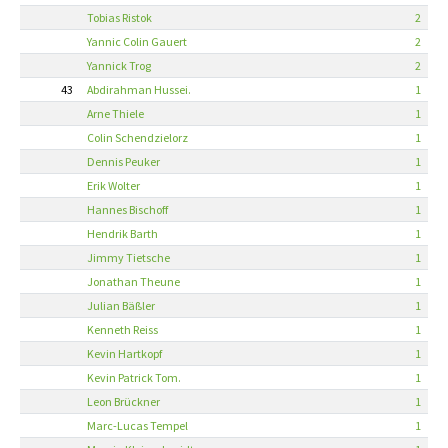
Tobias Ristok
2
Yannic Colin Gauert
2
Yannick Trog
2
43
Abdirahman Hussei.
1
Arne Thiele
1
Colin Schendzielorz
1
Dennis Peuker
1
Erik Wolter
1
Hannes Bischoff
1
Hendrik Barth
1
Jimmy Tietsche
1
Jonathan Theune
1
Julian Bäßler
1
Kenneth Reiss
1
Kevin Hartkopf
1
Kevin Patrick Tom.
1
Leon Brückner
1
Marc-Lucas Tempel
1