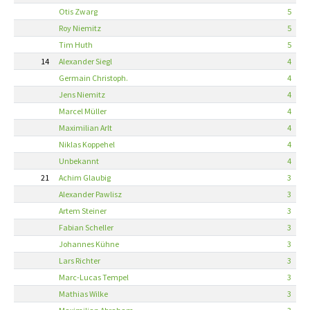
Otis Zwarg
5
Roy Niemitz
5
Tim Huth
5
14
Alexander Siegl
4
Germain Christoph.
4
Jens Niemitz
4
Marcel Müller
4
Maximilian Arlt
4
Niklas Koppehel
4
Unbekannt
4
21
Achim Glaubig
3
Alexander Pawlisz
3
Artem Steiner
3
Fabian Scheller
3
Johannes Kühne
3
Lars Richter
3
Marc-Lucas Tempel
3
Mathias Wilke
3