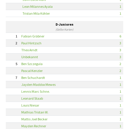
Leon Milannes Ayala
1
Tristan Mila Köhler
1
D-Junioren
(Gelbe Karten)
1
Fabian Gräbner
6
2
Paul Hintzsch
3
Theo Arndt
3
Unbekannt
3
5
Ben Szczegula
2
Pascal Kenzler
2
7
Ben Schuchardt
1
Jayden Maddox Mewes
1
Lennis Marc Schne.
1
Leonard Staab
1
Louis Niesar
1
Mathias Tristan W.
1
Mattis Joel Becker
1
Mayden Rechner
1