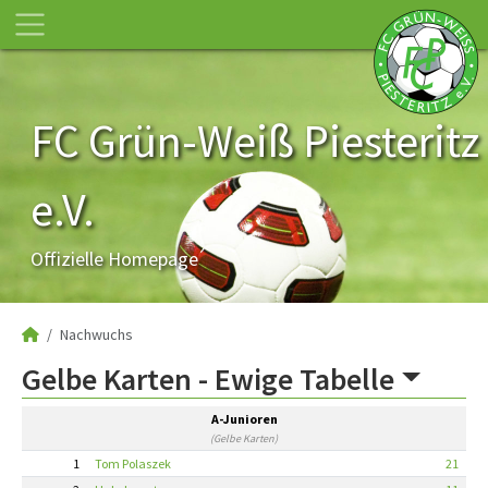
FC Grün-Weiß Piesteritz
e.V.
Offizielle Homepage
Nachwuchs
Gelbe Karten -
Ewige Tabelle
A-Junioren
(Gelbe Karten)
1
Tom Polaszek
21