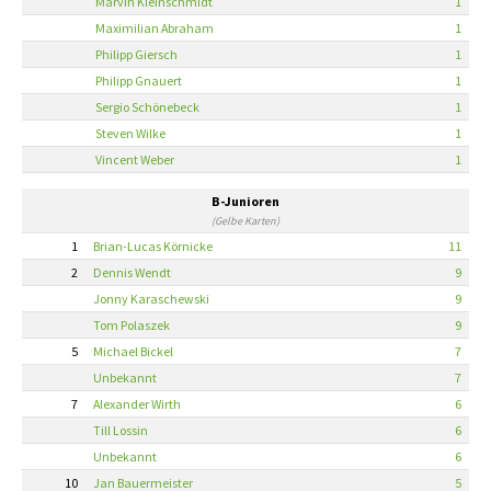
Marvin Kleinschmidt
1
Maximilian Abraham
1
Philipp Giersch
1
Philipp Gnauert
1
Sergio Schönebeck
1
Steven Wilke
1
Vincent Weber
1
B-Junioren
(Gelbe Karten)
1
Brian-Lucas Körnicke
11
2
Dennis Wendt
9
Jonny Karaschewski
9
Tom Polaszek
9
5
Michael Bickel
7
Unbekannt
7
7
Alexander Wirth
6
Till Lossin
6
Unbekannt
6
10
Jan Bauermeister
5