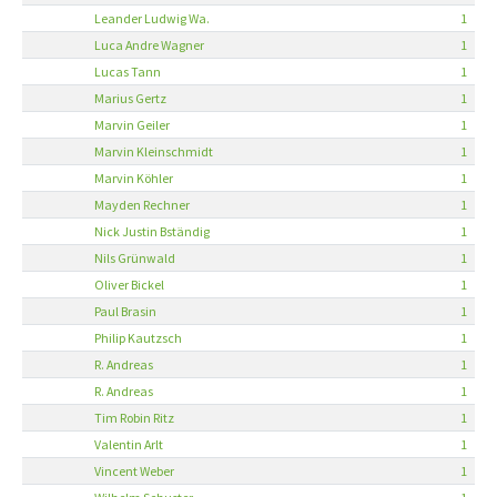
Leander Ludwig Wa.
1
Luca Andre Wagner
1
Lucas Tann
1
Marius Gertz
1
Marvin Geiler
1
Marvin Kleinschmidt
1
Marvin Köhler
1
Mayden Rechner
1
Nick Justin Bständig
1
Nils Grünwald
1
Oliver Bickel
1
Paul Brasin
1
Philip Kautzsch
1
R. Andreas
1
R. Andreas
1
Tim Robin Ritz
1
Valentin Arlt
1
Vincent Weber
1