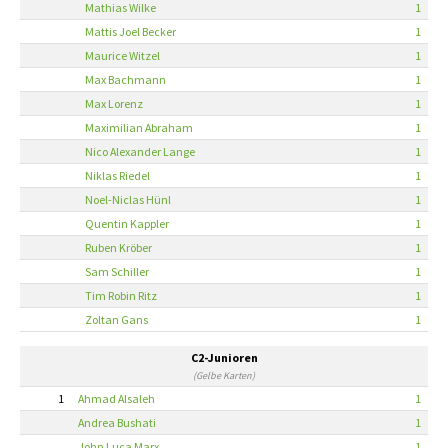
Mathias Wilke
1
Mattis Joel Becker
1
Maurice Witzel
1
Max Bachmann
1
Max Lorenz
1
Maximilian Abraham
1
Nico Alexander Lange
1
Niklas Riedel
1
Noel-Niclas Hünl
1
Quentin Kappler
1
Ruben Kröber
1
Sam Schiller
1
Tim Robin Ritz
1
Zoltan Gans
1
C2-Junioren
(Gelbe Karten)
1
Ahmad Alsaleh
1
Andrea Bushati
1
John Luca Marx
1