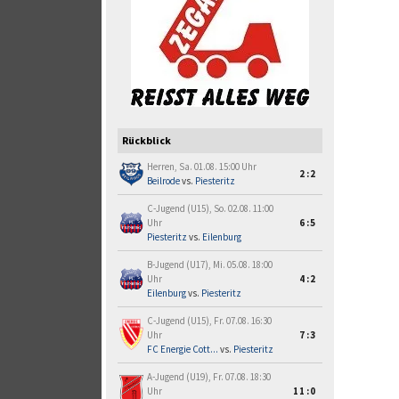
Rückblick
Herren, Sa. 01.08. 15:00 Uhr
2:2
Beilrode
vs.
Piesteritz
C-Jugend (U15), So. 02.08. 11:00
Uhr
6:5
Piesteritz
vs.
Eilenburg
B-Jugend (U17), Mi. 05.08. 18:00
Uhr
4:2
Eilenburg
vs.
Piesteritz
C-Jugend (U15), Fr. 07.08. 16:30
Uhr
7:3
FC Energie Cott...
vs.
Piesteritz
A-Jugend (U19), Fr. 07.08. 18:30
Uhr
11:0