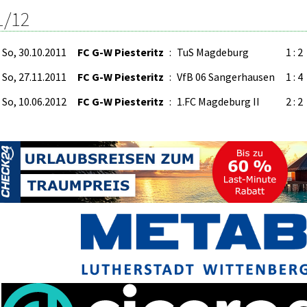
1/12
So, 30.10.2011
FC G-W Piesteritz
:
TuS Magdeburg
1 : 2
So, 27.11.2011
FC G-W Piesteritz
:
VfB 06 Sangerhausen
1 : 4
So, 10.06.2012
FC G-W Piesteritz
:
1.FC Magdeburg II
2 : 2