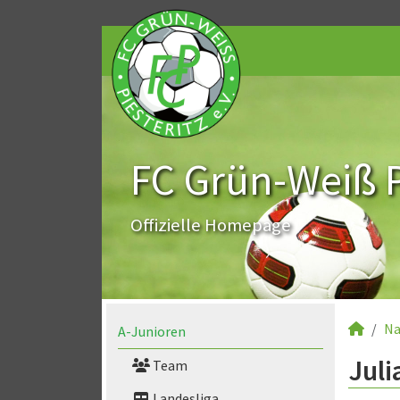
FC Grün-Weiß Pi
Offizielle Homepage
Na
A-Junioren
Juli
Team
Landesliga