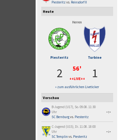
Piesteritz
vs.
Reinsdorf II
Heute
Herren
Piesteritz
Turbine
56'
2
1
++LIVE++
» zum ausführlichen Liveticker
Vorschau
B-Jugend (U17), So. 09.08. 11:30
Uhr
-:-
SC Bernburg
vs.
Piesteritz
C-Jugend (U15), Di. 11.08. 18:00
Uhr
-:-
SC Templin
vs.
Piesteritz