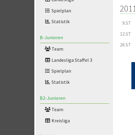
201
Spielplan
Statistik
9.ST
12.ST
B-Junioren
26.ST
Team
Landesliga Staffel 3
Spielplan
Statistik
B2-Junioren
Team
Kreisliga