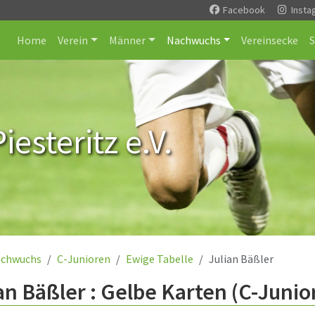
Facebook
Insta
Home
Verein
Männer
Nachwuchs
Vereinsecke
esteritz e.V.
chwuchs
C-Junioren
Ewige Tabelle
Julian Bäßler
an Bäßler : Gelbe Karten (C-Junio