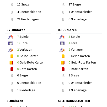
S
15 Siege
S
37 Siege
U
4 Unentschieden
U
1 Unentschieden
N
21 Niederlagen
N
6 Niederlagen
D2-Junioren
D3-Junioren
7
Spiele
3
Spiele
12
Tore
4
Tore
2
Vorlagen
2
Vorlagen
0
Gelbe Karten
0
Gelbe Karten
0
Gelb-Rote Karten
0
Gelb-Rote Karten
0
Rote Karten
0
Rote Karten
S
6 Siege
S
2 Siege
U
0 Unentschieden
U
0 Unentschieden
N
1 Niederlage
N
1 Niederlage
E-Junioren
ALLE MANNSCHAFTEN