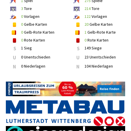
1
Spiel
275
Spiele
3
Tore
214
Tore
0
Vorlagen
122
Vorlagen
0
Gelbe Karten
20
Gelbe Karten
0
Gelb-Rote Karten
1
Gelb-Rote Karte
0
Rote Karten
0
Rote Karten
S
1 Sieg
S
149 Siege
U
0 Unentschieden
U
23 Unentschieden
N
0 Niederlagen
N
104 Niederlagen