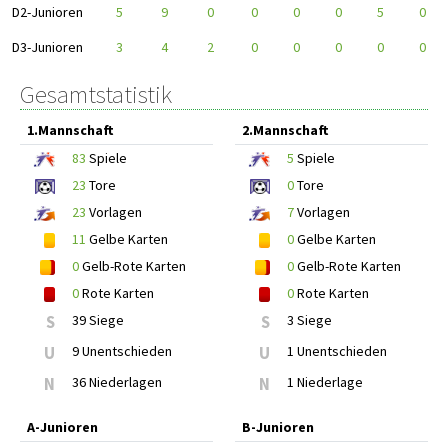
D2-Junioren
5
9
0
0
0
0
5
0
D3-Junioren
3
4
2
0
0
0
0
0
Gesamtstatistik
1.Mannschaft
2.Mannschaft
83
Spiele
5
Spiele
23
Tore
0
Tore
23
Vorlagen
7
Vorlagen
11
Gelbe Karten
0
Gelbe Karten
0
Gelb-Rote Karten
0
Gelb-Rote Karten
0
Rote Karten
0
Rote Karten
S
39 Siege
S
3 Siege
U
9 Unentschieden
U
1 Unentschieden
N
36 Niederlagen
N
1 Niederlage
A-Junioren
B-Junioren