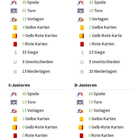
49
Spiele
43
Spiele
61
Tore
18
Tore
33
Vorlagen
9
Vorlagen
4
Gelbe Karten
2
Gelbe Karten
0
Gelb-Rote Karten
1
Gelb-Rote Karte
0
Rote Karten
0
Rote Karten
S
33 Siege
S
13 Siege
U
3 Unentschieden
U
5 Unentschieden
N
13 Niederlagen
N
25 Niederlagen
C-Junioren
D-Junioren
40
Spiele
44
Spiele
19
Tore
74
Tore
15
Vorlagen
31
Vorlagen
3
Gelbe Karten
0
Gelbe Karten
0
Gelb-Rote Karten
0
Gelb-Rote Karten
0
Rote Karten
0
Rote Karten