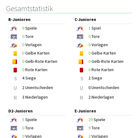
Gesamtstatistik
B-Junioren
C-Junioren
9
Spiele
1
Spiel
0
Tore
0
Tore
0
Vorlagen
0
Vorlagen
0
Gelbe Karten
0
Gelbe Karten
0
Gelb-Rote Karten
0
Gelb-Rote Karten
0
Rote Karten
0
Rote Karten
S
4 Siege
S
2 Siege
U
2 Unentschieden
U
0 Unentschieden
N
3 Niederlagen
N
2 Niederlagen
D2-Junioren
E-Junioren
5
Spiele
29
Spiele
0
Tore
9
Tore
0
Vorlagen
2
Vorlagen