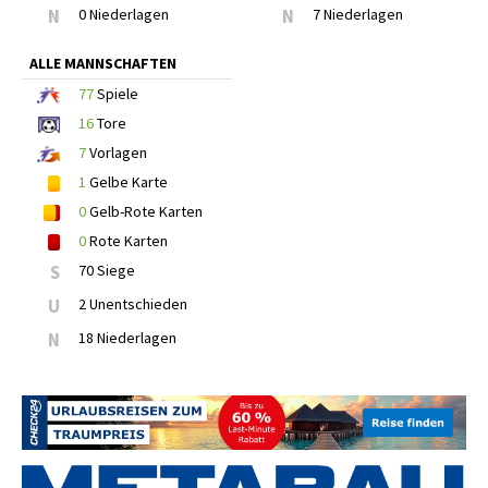
N
0 Niederlagen
N
7 Niederlagen
ALLE MANNSCHAFTEN
77
Spiele
16
Tore
7
Vorlagen
1
Gelbe Karte
0
Gelb-Rote Karten
0
Rote Karten
S
70 Siege
U
2 Unentschieden
N
18 Niederlagen