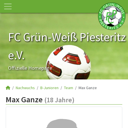
FC Grün-Weiß Piesteritz
e.V.
Offizielle Homepage
Nachwuchs
B-Junioren
Team
Max Ganze
Max Ganze
(18 Jahre)