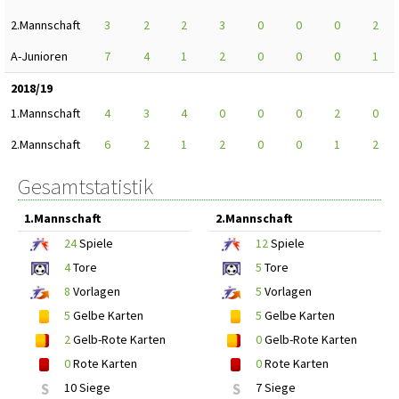
2.Mannschaft
3
2
2
3
0
0
0
2
A-Junioren
7
4
1
2
0
0
0
1
2018/19
1.Mannschaft
4
3
4
0
0
0
2
0
2.Mannschaft
6
2
1
2
0
0
1
2
Gesamtstatistik
1.Mannschaft
2.Mannschaft
24
Spiele
12
Spiele
4
Tore
5
Tore
8
Vorlagen
5
Vorlagen
5
Gelbe Karten
5
Gelbe Karten
2
Gelb-Rote Karten
0
Gelb-Rote Karten
0
Rote Karten
0
Rote Karten
S
10 Siege
S
7 Siege