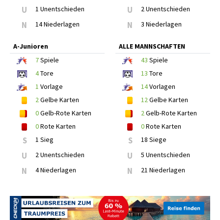
U
1 Unentschieden
U
2 Unentschieden
N
14 Niederlagen
N
3 Niederlagen
A-Junioren
ALLE MANNSCHAFTEN
7
Spiele
43
Spiele
4
Tore
13
Tore
1
Vorlage
14
Vorlagen
2
Gelbe Karten
12
Gelbe Karten
0
Gelb-Rote Karten
2
Gelb-Rote Karten
0
Rote Karten
0
Rote Karten
S
1 Sieg
S
18 Siege
U
2 Unentschieden
U
5 Unentschieden
N
4 Niederlagen
N
21 Niederlagen