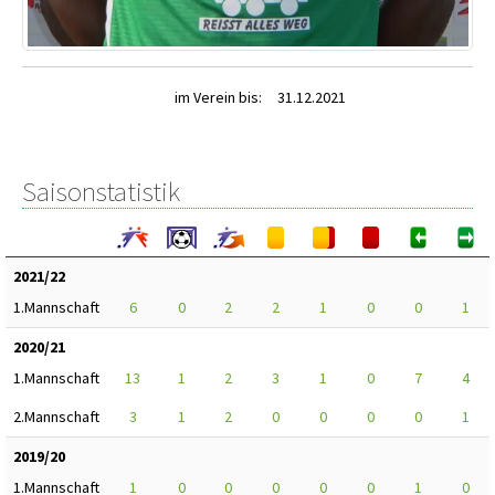
im Verein bis:
31.12.2021
Saisonstatistik
2021/22
1.Mannschaft
6
0
2
2
1
0
0
1
2020/21
1.Mannschaft
13
1
2
3
1
0
7
4
2.Mannschaft
3
1
2
0
0
0
0
1
2019/20
1.Mannschaft
1
0
0
0
0
0
1
0