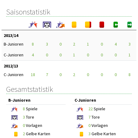
Saisonstatistik
2013/14
B-Junioren
8
3
0
2
1
0
4
3
C-Junioren
4
0
0
1
0
0
0
1
2012/13
C-Junioren
18
7
0
2
0
0
0
8
Gesamtstatistik
B-Junioren
C-Junioren
8
Spiele
22
Spiele
3
Tore
7
Tore
0
Vorlagen
0
Vorlagen
2
Gelbe Karten
3
Gelbe Karten