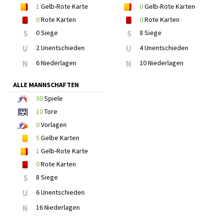
1
Gelb-Rote Karte
0
Gelb-Rote Karten
0
Rote Karten
0
Rote Karten
S
0 Siege
S
8 Siege
U
2 Unentschieden
U
4 Unentschieden
N
6 Niederlagen
N
10 Niederlagen
ALLE MANNSCHAFTEN
30
Spiele
10
Tore
0
Vorlagen
5
Gelbe Karten
1
Gelb-Rote Karte
0
Rote Karten
S
8 Siege
U
6 Unentschieden
N
16 Niederlagen