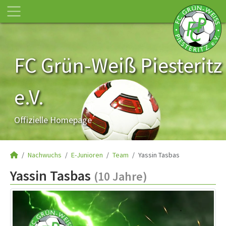
FC Grün-Weiß Piesteritz
e.V.
Offizielle Homepage
Nachwuchs
E-Junioren
Team
Yassin Tasbas
Yassin Tasbas
(10 Jahre)