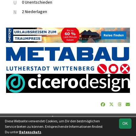
U
0 Unentschieden
N
2 Niederlagen
soccero.de
Diese Webseite verwendet Cookies, um Dir den bestmöglichen
OK
© 2006 - 2026
Service bieten zu können. Entsprechende Informationen findest
Du unter
Datenschutz
.
Besucherstatistik
Geburtstage
Impressum
Datenschutz