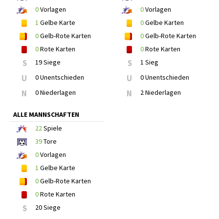
0
Vorlagen
0
Vorlagen
1
Gelbe Karte
0
Gelbe Karten
0
Gelb-Rote Karten
0
Gelb-Rote Karten
0
Rote Karten
0
Rote Karten
S
19 Siege
S
1 Sieg
U
0 Unentschieden
U
0 Unentschieden
N
0 Niederlagen
N
2 Niederlagen
ALLE MANNSCHAFTEN
22
Spiele
39
Tore
0
Vorlagen
1
Gelbe Karte
0
Gelb-Rote Karten
0
Rote Karten
S
20 Siege