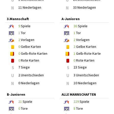
N
11 Niederlagen
N
33 Niederlagen
3.Mannschaft
A-Junioren
9
Spiele
36
Spiele
1
Tor
1
Tor
2
Vorlagen
2
Vorlagen
0
Gelbe Karten
2
Gelbe Karten
0
Gelb-Rote Karten
1
Gelb-Rote Karte
0
Rote Karten
0
Rote Karten
S
7 Siege
S
23 Siege
U
2 Unentschieden
U
3 Unentschieden
N
0 Niederlagen
N
10 Niederlagen
B-Junioren
ALLE MANNSCHAFTEN
21
Spiele
229
Spiele
0
Tore
8
Tore