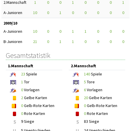
2.Mannschaft
1
0
0
1
0
0
0
1
A-Junioren
10
0
1
0
0
0
0
0
2009/10
A-Junioren
10
0
0
1
1
0
0
0
B-Junioren
21
0
1
1
0
0
0
0
Gesamtstatistik
1.Mannschaft
2.Mannschaft
23
Spiele
140
Spiele
1
Tor
5
Tore
0
Vorlagen
6
Vorlagen
2
Gelbe Karten
20
Gelbe Karten
0
Gelb-Rote Karten
0
Gelb-Rote Karten
0
Rote Karten
0
Rote Karten
S
9 Siege
S
83 Siege
U
5 Unentschieden
U
24 Unentschieden