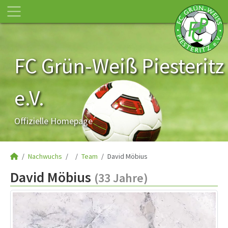
FC Grün-Weiß Piesteritz
e.V.
Offizielle Homepage
Nachwuchs
Team
David Möbius
David Möbius
(33 Jahre)