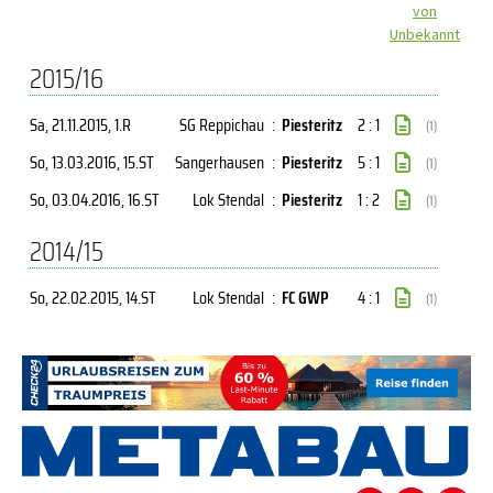
von
Unbekannt
2015/16
Sa, 21.11.2015
, 1.R
SG Reppichau
:
Piesteritz
2 : 1
(1)
So, 13.03.2016
, 15.ST
Sangerhausen
:
Piesteritz
5 : 1
(1)
So, 03.04.2016
, 16.ST
Lok Stendal
:
Piesteritz
1 : 2
(1)
2014/15
So, 22.02.2015
, 14.ST
Lok Stendal
:
FC GWP
4 : 1
(1)