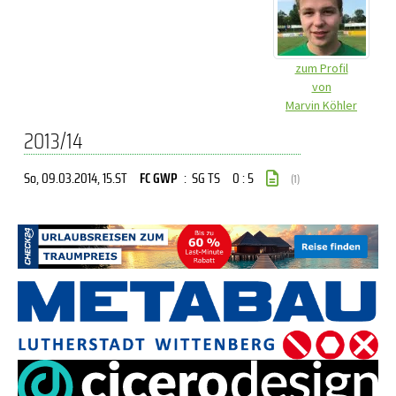
zum Profil
von
Marvin Köhler
2013/14
So, 09.03.2014
, 15.ST
FC GWP
:
SG TS
0 : 5
(1)