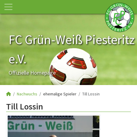
FC Grün-Weiß Piesteritz
e.V.
Offizielle Homepage
Nachwuchs
ehemalige Spieler
Till Lossin
Till Lossin