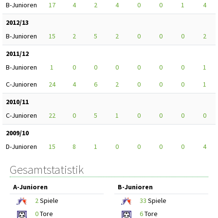
B-Junioren
17
4
2
4
0
0
1
4
2012/13
B-Junioren
15
2
5
2
0
0
0
2
2011/12
B-Junioren
1
0
0
0
0
0
0
1
C-Junioren
24
4
6
2
0
0
0
1
2010/11
C-Junioren
22
0
5
1
0
0
0
0
2009/10
D-Junioren
15
8
1
0
0
0
0
4
Gesamtstatistik
A-Junioren
B-Junioren
2
Spiele
33
Spiele
0
Tore
6
Tore