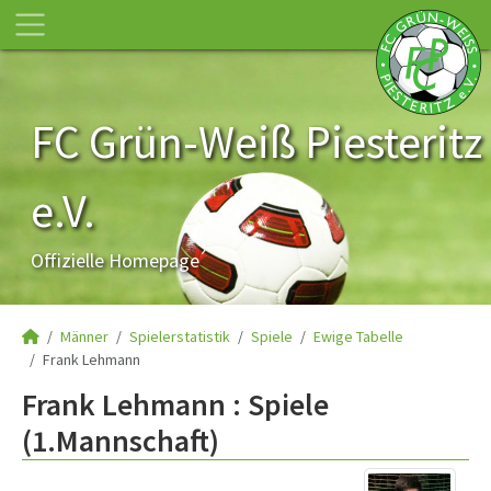
FC Grün-Weiß Piesteritz
e.V.
Offizielle Homepage
Männer
Spielerstatistik
Spiele
Ewige Tabelle
Frank Lehmann
Frank Lehmann : Spiele
(1.Mannschaft)