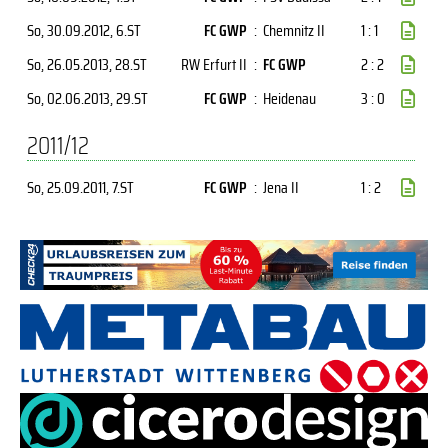
So, 30.09.2012
, 6.ST
FC GWP
:
Chemnitz II
1 : 1
So, 26.05.2013
, 28.ST
RW Erfurt II
:
FC GWP
2 : 2
So, 02.06.2013
, 29.ST
FC GWP
:
Heidenau
3 : 0
2011/12
So, 25.09.2011
, 7.ST
FC GWP
:
Jena II
1 : 2