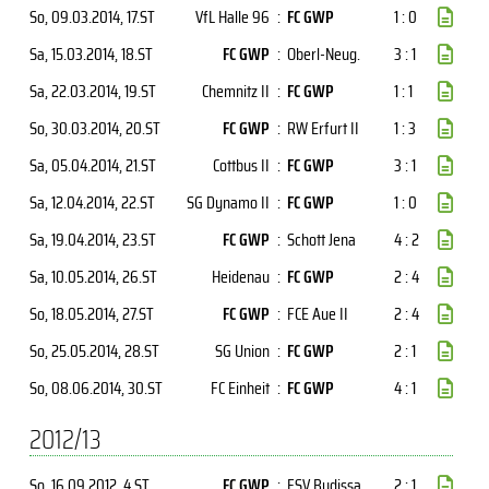
So, 09.03.2014
, 17.ST
VfL Halle 96
:
FC GWP
1 : 0
Sa, 15.03.2014
, 18.ST
FC GWP
:
Oberl-Neug.
3 : 1
Sa, 22.03.2014
, 19.ST
Chemnitz II
:
FC GWP
1 : 1
So, 30.03.2014
, 20.ST
FC GWP
:
RW Erfurt II
1 : 3
Sa, 05.04.2014
, 21.ST
Cottbus II
:
FC GWP
3 : 1
Sa, 12.04.2014
, 22.ST
SG Dynamo II
:
FC GWP
1 : 0
Sa, 19.04.2014
, 23.ST
FC GWP
:
Schott Jena
4 : 2
Sa, 10.05.2014
, 26.ST
Heidenau
:
FC GWP
2 : 4
So, 18.05.2014
, 27.ST
FC GWP
:
FCE Aue II
2 : 4
So, 25.05.2014
, 28.ST
SG Union
:
FC GWP
2 : 1
So, 08.06.2014
, 30.ST
FC Einheit
:
FC GWP
4 : 1
2012/13
So, 16.09.2012
, 4.ST
FC GWP
:
FSV Budissa
2 : 1