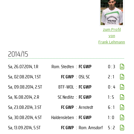
zum Profil
von
Frank Lehmann
2014/15
Sa, 26.07.2014
, 1.R
Rom. Stedten
:
FC GWP
0 : 3
Sa, 02.08.2014
, 1.ST
FC GWP
:
OSL SC
2 : 1
Sa, 09.08.2014
, 2.ST
BTF-WOL
:
FC GWP
0 : 4
Sa, 16.08.2014
, 2.R
SC Nedlitz
:
FC GWP
1 : 5
Sa, 23.08.2014
, 3.ST
FC GWP
:
Arnstedt
6 : 1
Sa, 30.08.2014
, 4.ST
Haldensleben
:
FC GWP
1 : 0
Sa, 13.09.2014
, 5.ST
FC GWP
:
Rom. Amsdorf
5 : 2