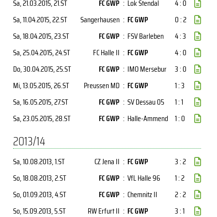
Sa, 21.03.2015
, 21.ST
FC GWP
:
Lok Stendal
4 : 0
Sa, 11.04.2015
, 22.ST
Sangerhausen
:
FC GWP
0 : 2
Sa, 18.04.2015
, 23.ST
FC GWP
:
FSV Barleben
4 : 3
Sa, 25.04.2015
, 24.ST
FC Halle II
:
FC GWP
4 : 0
Do, 30.04.2015
, 25.ST
FC GWP
:
IMO Mersebur
3 : 0
Mi, 13.05.2015
, 26.ST
Preussen MD
:
FC GWP
1 : 3
Sa, 16.05.2015
, 27.ST
FC GWP
:
SV Dessau 05
1 : 1
Sa, 23.05.2015
, 28.ST
FC GWP
:
Halle-Ammend
1 : 0
2013/14
Sa, 10.08.2013
, 1.ST
CZ Jena II
:
FC GWP
3 : 2
So, 18.08.2013
, 2.ST
FC GWP
:
VfL Halle 96
1 : 2
So, 01.09.2013
, 4.ST
FC GWP
:
Chemnitz II
2 : 2
So, 15.09.2013
, 5.ST
RW Erfurt II
:
FC GWP
3 : 1