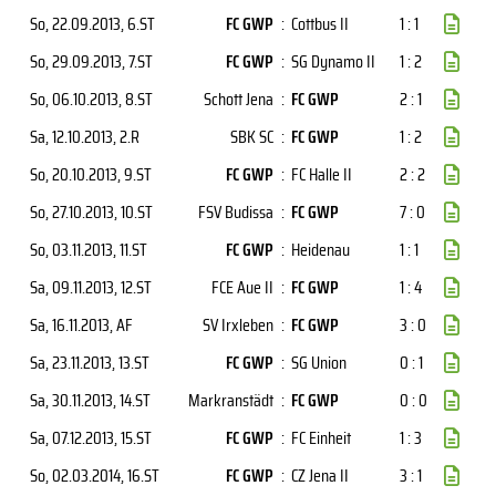
So, 22.09.2013
, 6.ST
FC GWP
:
Cottbus II
1 : 1
So, 29.09.2013
, 7.ST
FC GWP
:
SG Dynamo II
1 : 2
So, 06.10.2013
, 8.ST
Schott Jena
:
FC GWP
2 : 1
Sa, 12.10.2013
, 2.R
SBK SC
:
FC GWP
1 : 2
So, 20.10.2013
, 9.ST
FC GWP
:
FC Halle II
2 : 2
So, 27.10.2013
, 10.ST
FSV Budissa
:
FC GWP
7 : 0
So, 03.11.2013
, 11.ST
FC GWP
:
Heidenau
1 : 1
Sa, 09.11.2013
, 12.ST
FCE Aue II
:
FC GWP
1 : 4
Sa, 16.11.2013
, AF
SV Irxleben
:
FC GWP
3 : 0
Sa, 23.11.2013
, 13.ST
FC GWP
:
SG Union
0 : 1
Sa, 30.11.2013
, 14.ST
Markranstädt
:
FC GWP
0 : 0
Sa, 07.12.2013
, 15.ST
FC GWP
:
FC Einheit
1 : 3
So, 02.03.2014
, 16.ST
FC GWP
:
CZ Jena II
3 : 1