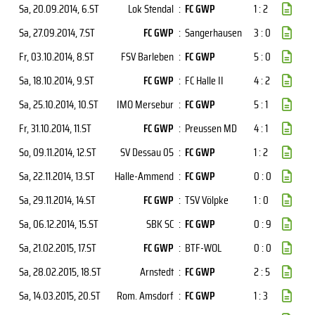
Sa, 20.09.2014
, 6.ST
Lok Stendal
:
FC GWP
1 : 2
Sa, 27.09.2014
, 7.ST
FC GWP
:
Sangerhausen
3 : 0
Fr, 03.10.2014
, 8.ST
FSV Barleben
:
FC GWP
5 : 0
Sa, 18.10.2014
, 9.ST
FC GWP
:
FC Halle II
4 : 2
Sa, 25.10.2014
, 10.ST
IMO Mersebur
:
FC GWP
5 : 1
Fr, 31.10.2014
, 11.ST
FC GWP
:
Preussen MD
4 : 1
So, 09.11.2014
, 12.ST
SV Dessau 05
:
FC GWP
1 : 2
Sa, 22.11.2014
, 13.ST
Halle-Ammend
:
FC GWP
0 : 0
Sa, 29.11.2014
, 14.ST
FC GWP
:
TSV Völpke
1 : 0
Sa, 06.12.2014
, 15.ST
SBK SC
:
FC GWP
0 : 9
Sa, 21.02.2015
, 17.ST
FC GWP
:
BTF-WOL
0 : 0
Sa, 28.02.2015
, 18.ST
Arnstedt
:
FC GWP
2 : 5
Sa, 14.03.2015
, 20.ST
Rom. Amsdorf
:
FC GWP
1 : 3