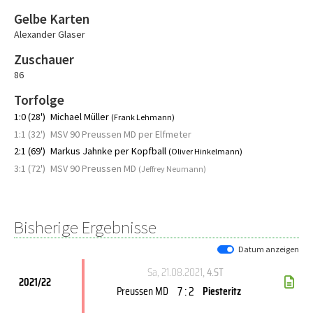
Gelbe Karten
Alexander Glaser
Zuschauer
86
Torfolge
1:0 (28')
Michael Müller
(Frank Lehmann)
1:1 (32')
MSV 90 Preussen MD per Elfmeter
2:1 (69')
Markus Jahnke per Kopfball
(Oliver Hinkelmann)
3:1 (72')
MSV 90 Preussen MD
(Jeffrey Neumann)
Bisherige Ergebnisse
Datum anzeigen
Sa, 21.08.2021
, 4.ST
2021/22
7 : 2
Preussen MD
Piesteritz