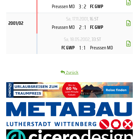
3 : 2
Preussen MD
FC GWP
Sa, 17.11.2001
, 16.ST
2001/02
2 : 1
Preussen MD
FC GWP
Sa, 18.05.2002
, 33.ST
1 : 1
FC GWP
Preussen MD
Zurück