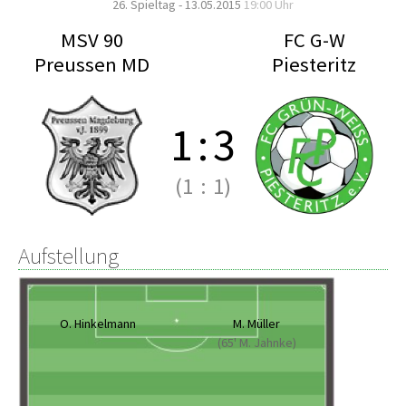
26. Spieltag - 13.05.2015
19:00 Uhr
MSV 90
FC G-W
Preussen MD
Piesteritz
1
:
3
(1
:
1)
Aufstellung
O. Hinkelmann
M. Müller
(65' M. Jahnke)