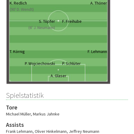
K. Redlich
A. Thöner
(90' D. Wendt)
S. Töpfer
F. Freihube
(6' J. Neumann)
T. Körnig
F. Lehmann
P. Wojciechowski
P. Schlüter
A. Glaser
Spielstatistik
Tore
Michael Müller
,
Markus Jahnke
Assists
Frank Lehmann
,
Oliver Hinkelmann
,
Jeffrey Neumann