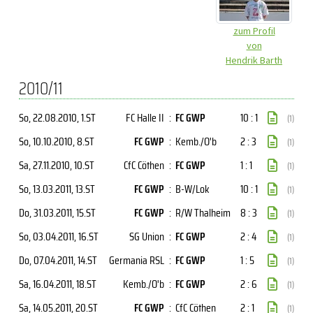
zum Profil
von
Hendrik Barth
2010/11
So, 22.08.2010
, 1.ST
FC Halle II
:
FC GWP
10 : 1
(1)
So, 10.10.2010
, 8.ST
FC GWP
:
Kemb./O'b
2 : 3
(1)
Sa, 27.11.2010
, 10.ST
CfC Cöthen
:
FC GWP
1 : 1
(1)
So, 13.03.2011
, 13.ST
FC GWP
:
B-W/Lok
10 : 1
(1)
Do, 31.03.2011
, 15.ST
FC GWP
:
R/W Thalheim
8 : 3
(1)
So, 03.04.2011
, 16.ST
SG Union
:
FC GWP
2 : 4
(1)
Do, 07.04.2011
, 14.ST
Germania RSL
:
FC GWP
1 : 5
(1)
Sa, 16.04.2011
, 18.ST
Kemb./O'b
:
FC GWP
2 : 6
(1)
Sa, 14.05.2011
, 20.ST
FC GWP
:
CfC Cöthen
2 : 1
(1)