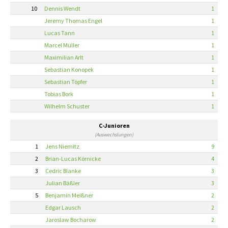
10
Dennis Wendt
1
Jeremy Thomas Engel
1
Lucas Tann
1
Marcel Müller
1
Maximilian Arlt
1
Sebastian Konopek
1
Sebastian Töpfer
1
Tobias Bork
1
Wilhelm Schuster
1
C-Junioren
(Auswechslungen)
1
Jens Niemitz
9
2
Brian-Lucas Körnicke
4
3
Cedric Blanke
3
Julian Bäßler
3
5
Benjamin Meißner
2
Edgar Lausch
2
Jaroslaw Bocharow
2