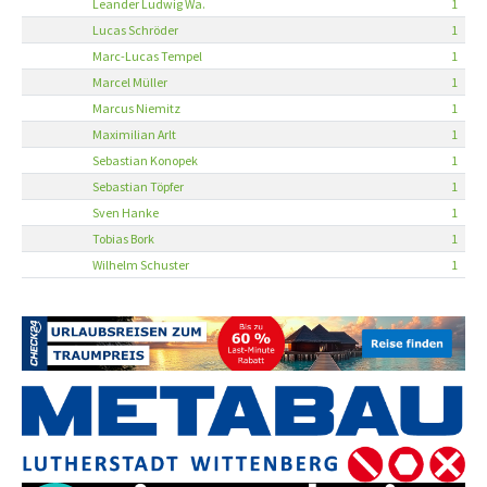
Leander Ludwig Wa.
1
Lucas Schröder
1
Marc-Lucas Tempel
1
Marcel Müller
1
Marcus Niemitz
1
Maximilian Arlt
1
Sebastian Konopek
1
Sebastian Töpfer
1
Sven Hanke
1
Tobias Bork
1
Wilhelm Schuster
1