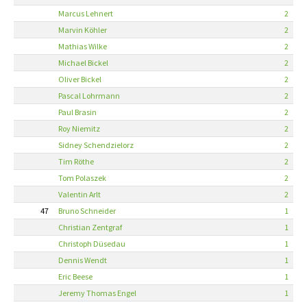
Marcus Lehnert
2
Marvin Köhler
2
Mathias Wilke
2
Michael Bickel
2
Oliver Bickel
2
Pascal Lohrmann
2
Paul Brasin
2
Roy Niemitz
2
Sidney Schendzielorz
2
Tim Röthe
2
Tom Polaszek
2
Valentin Arlt
2
47
Bruno Schneider
1
Christian Zentgraf
1
Christoph Düsedau
1
Dennis Wendt
1
Eric Beese
1
Jeremy Thomas Engel
1