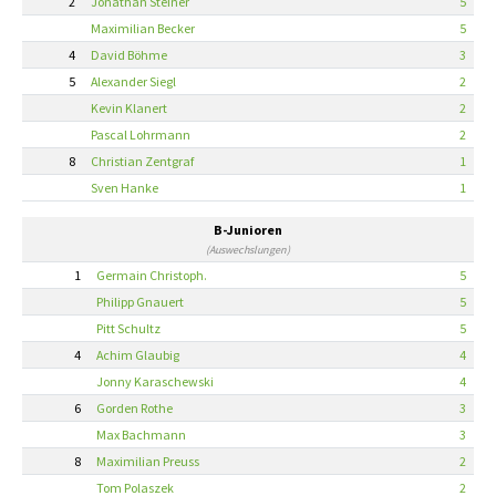
2
Jonathan Steiner
5
Maximilian Becker
5
4
David Böhme
3
5
Alexander Siegl
2
Kevin Klanert
2
Pascal Lohrmann
2
8
Christian Zentgraf
1
Sven Hanke
1
B-Junioren
(Auswechslungen)
1
Germain Christoph.
5
Philipp Gnauert
5
Pitt Schultz
5
4
Achim Glaubig
4
Jonny Karaschewski
4
6
Gorden Rothe
3
Max Bachmann
3
8
Maximilian Preuss
2
Tom Polaszek
2