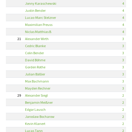
Jonny Karaschewski
4
Justin Bender
4
Lucas-Marc Stelzner
4
Maximilian Preuss
4
Niclas Matthias B.
4
21
Alexander Wirth
3
Cedric Blanke
3
Colin Bender
3
David Böhme
3
Gorden Rothe
3
Julian Bäßler
3
Max Bachmann
3
Mayden Rechner
3
29
Alexander Siegl
2
Benjamin Meißner
2
Edgar Lausch
2
Jaroslaw Bocharow
2
Kevin Klanert
2
Lucas Tann
2