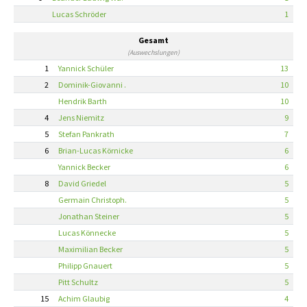
Lucas Schröder
1
Gesamt
(Auswechslungen)
1
Yannick Schüler
13
2
Dominik-Giovanni .
10
Hendrik Barth
10
4
Jens Niemitz
9
5
Stefan Pankrath
7
6
Brian-Lucas Körnicke
6
Yannick Becker
6
8
David Griedel
5
Germain Christoph.
5
Jonathan Steiner
5
Lucas Könnecke
5
Maximilian Becker
5
Philipp Gnauert
5
Pitt Schultz
5
15
Achim Glaubig
4