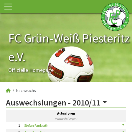
FC Grün-Weiß Piesteritz
e.V.
Offizielle Homepage
Nachwuchs
Auswechslungen -
2010/11
A-Junioren
(Auswechslungen)
1
Stefan Pankrath
7