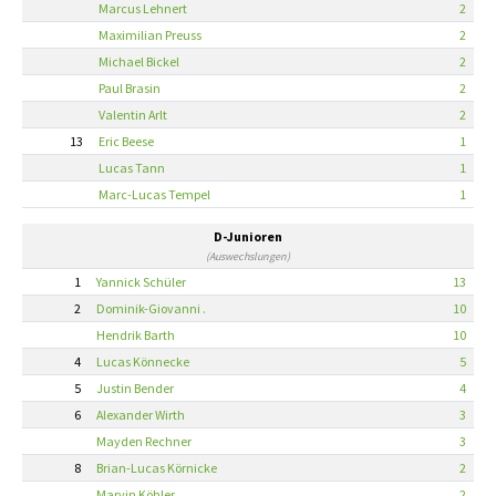
Marcus Lehnert
2
Maximilian Preuss
2
Michael Bickel
2
Paul Brasin
2
Valentin Arlt
2
13
Eric Beese
1
Lucas Tann
1
Marc-Lucas Tempel
1
D-Junioren
(Auswechslungen)
1
Yannick Schüler
13
2
Dominik-Giovanni .
10
Hendrik Barth
10
4
Lucas Könnecke
5
5
Justin Bender
4
6
Alexander Wirth
3
Mayden Rechner
3
8
Brian-Lucas Körnicke
2
Marvin Köhler
2