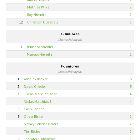
Mathias Wilke
2
Roy Niemitz
2
12
Christoph Düsedau
1
E-Junioren
(Auswechslungen)
1
Bruno Schneider
1
Marcus Niemitz
1
F-Junioren
(Auswechslungen)
1
Yannick Becker
6
2
David Griedel
5
3
Lucas-Marc Stelzner
4
Niclas Matthias B.
4
5
Colin Bender
3
6
Oliver Bickel
2
Sidney Schendzielorz
2
Tim Röthe
2
9
Leander Ludwig Wa.
1