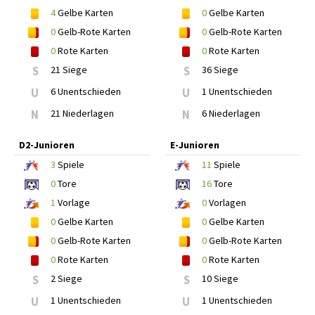
4
Gelbe Karten
0
Gelbe Karten
0
Gelb-Rote Karten
0
Gelb-Rote Karten
0
Rote Karten
0
Rote Karten
S
21 Siege
S
36 Siege
U
6 Unentschieden
U
1 Unentschieden
N
21 Niederlagen
N
6 Niederlagen
D2-Junioren
E-Junioren
3
Spiele
11
Spiele
0
Tore
16
Tore
1
Vorlage
0
Vorlagen
0
Gelbe Karten
0
Gelbe Karten
0
Gelb-Rote Karten
0
Gelb-Rote Karten
0
Rote Karten
0
Rote Karten
S
2 Siege
S
10 Siege
U
1 Unentschieden
U
1 Unentschieden