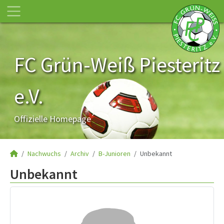
FC Grün-Weiß Piesteritz
e.V.
Offizielle Homepage
Nachwuchs
Archiv
B-Junioren
Unbekannt
Unbekannt