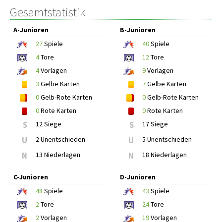
Gesamtstatistik
A-Junioren
B-Junioren
27
Spiele
40
Spiele
4
Tore
12
Tore
4
Vorlagen
9
Vorlagen
3
Gelbe Karten
7
Gelbe Karten
0
Gelb-Rote Karten
0
Gelb-Rote Karten
0
Rote Karten
0
Rote Karten
S
12 Siege
S
17 Siege
U
2 Unentschieden
U
5 Unentschieden
N
13 Niederlagen
N
18 Niederlagen
C-Junioren
D-Junioren
48
Spiele
43
Spiele
2
Tore
24
Tore
2
Vorlagen
19
Vorlagen