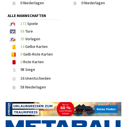
N
0 Niederlagen
N
0 Niederlagen
ALLE MANNSCHAFTEN
172
Spiele
58
Tore
35
Vorlagen
14
Gelbe Karten
0
Gelb-Rote Karten
0
Rote Karten
S
98 Siege
U
16 Unentschieden
N
58 Niederlagen