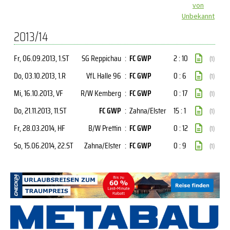
von
Unbekannt
2013/14
Fr, 06.09.2013
, 1.ST
SG Reppichau
:
FC GWP
2 : 10
(1)
Do, 03.10.2013
, 1.R
VfL Halle 96
:
FC GWP
0 : 6
(1)
Mi, 16.10.2013
, VF
R/W Kemberg
:
FC GWP
0 : 17
(1)
Do, 21.11.2013
, 11.ST
FC GWP
:
Zahna/Elster
15 : 1
(1)
Fr, 28.03.2014
, HF
B/W Prettin
:
FC GWP
0 : 12
(1)
So, 15.06.2014
, 22.ST
Zahna/Elster
:
FC GWP
0 : 9
(1)