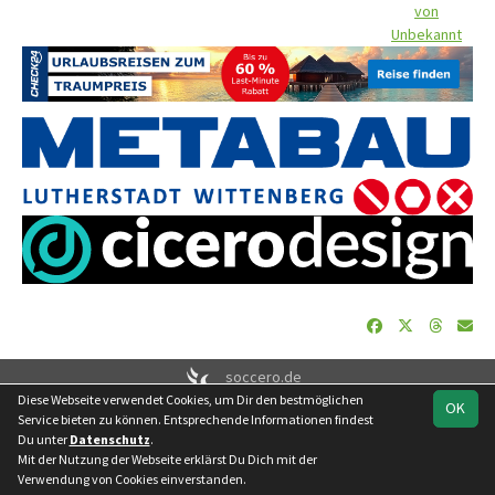
von
Unbekannt
soccero.de
Diese Webseite verwendet Cookies, um Dir den bestmöglichen
© 2006 - 2026
OK
Service bieten zu können. Entsprechende Informationen findest
Besucherstatistik
Geburtstage
Impressum
Datenschutz
Du unter
Datenschutz
.
Kontakt
Mit der Nutzung der Webseite erklärst Du Dich mit der
Verwendung von Cookies einverstanden.