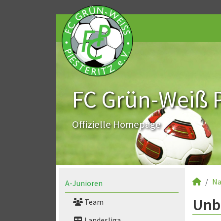
FC Grün-Weiß Pi
Offizielle Homepage
Na
A-Junioren
Unbe
Team
Landesliga