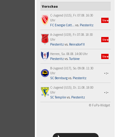
Vorschau
C-Jugend (U15), Fr. 07.08. 16:30
Uhr
live
FC Energie Cott...
vs.
Piesteritz
A-Jugend (U19), Fr. 07.08. 18:30
Uhr
live
Piesteritz
vs.
Reinsdorf II
Herren, Sa. 08.08. 14:00 Uhr
live
Piesteritz
vs.
Turbine
B-Jugend (U17), So. 09.08. 11:30
Uhr
-:-
SC Bernburg
vs.
Piesteritz
C-Jugend (U15), Di. 11.08. 18:00
Uhr
-:-
SC Templin
vs.
Piesteritz
© FuPa-Widget