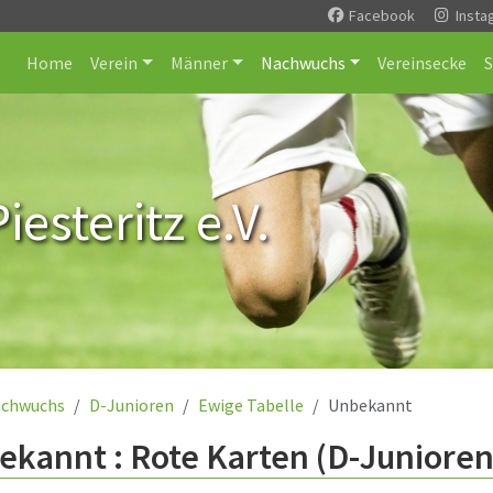
Facebook
Insta
Home
Verein
Männer
Nachwuchs
Vereinsecke
esteritz e.V.
chwuchs
D-Junioren
Ewige Tabelle
Unbekannt
kannt : Rote Karten (D-Junioren