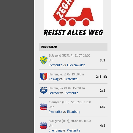
Rückblick
B-Jugend (U17), Fr. 31.07. 18:30
Uhr
3:3
Piesteritz
vs.
Luckenwalde
Herren, Fr. 31.07. 19:00 Uhr
2:1
Coswig
vs.
Piesteritz II
Herren, Sa. 01.08. 15:00 Uhr
2:2
Beilrode
vs.
Piesteritz
C-Jugend (U15), So. 02.08. 11:00
Uhr
6:5
Piesteritz
vs.
Eilenburg
B-Jugend (U17), Mi. 05.08. 18:00
Uhr
4:2
Eilenburg
vs.
Piesteritz