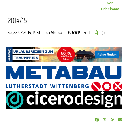
von
Unbekannt
2014/15
So, 22.02.2015
, 14.ST
Lok Stendal
:
FC GWP
4 : 1
(1)